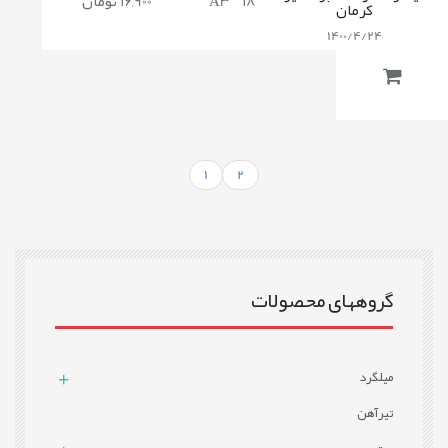
18
A3
16,900 تومان
کرمان
1400/4/24
1
2
گروههای محصولات
میلگرد
تيرآهن