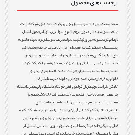
برچسب های محصول
سوله صنعتی
ریل قطار
سوله
جدول وزن پروفیل
اسکلت فلزی
شرکت
شرکت
صنعت سوله علمدار
جدول پروفیل
انواع سوله
وزن ناودانی
جدول اشتال
ناودانی
کرمان
سوله تیر ورقی
کلیپ سوله
تعریف سوله
کاربرد سوله ها
سوله
چیست
سوله سبک
ترکیبات آهن
انواع آهن آلات
اهداف خرید سوله
ویژگی
های سوله
بارگیری سوله
جدول اشتال تیرآهن
ساختمان
جدول وزن تیر
اهن
ساخت و نصب سوله
تجهیزات پزشکی
سوله رفسنجان
شرکت کوشا
کانسار
نحوه لوله مانیسمان
رابر
شرکت صنعت الاستومر
تولید ورق
گالوانیزه گرم از صفر تا صد
نحوه تولید لوله مانیسمان
شرکت
آبادگران
فرایند تولید ریل فولادی قطار
خوابگاه دانشگاه ولی عصر
دانشگاه
ولی عصر رفسنجان
اخبار اهن
مدرسه شاهد
شرکت SSCO
تولید ورق
استنلس استیل
مجتمع مس خاتون آباد
منطقه ویژه اقتصادی
رفسنجان
فلاشینگ
شرکت فن آوران پارسیان
سوله بندرعباس
شرکت کلبه
کارمانیا
رفسنجان خیابان شهید محمدی
فرایند تولید ورق روغنی
پد ریل
قطار
نبشی
کارخانه میلگرد
ساخت و نصب
تولید ورق استنلس استیل از
صفر تا صد
سوله 8 ضلعی
سوله خرپایی
لوله گوشت دار
پدلاستیکی ریل