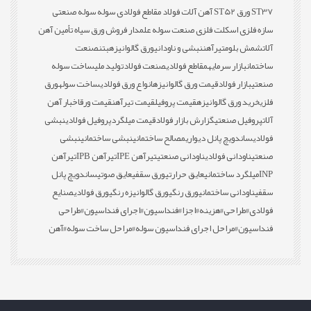
ST37 ورق ST52 آهن آلات فولاد مقاطع فولادی سوله سوله صنعتی
سازه فلزی اسکلت فلزی صنعت سوله علمدار فروش ورق سیاه تأمین آهن
آلات
شمش بلوم
تیرآهن
نبشی و ناودانی
ورق گالوانیزه
بتن
صنعت
ساختمان
بازار سرمایه
مقاطع فولادی
صنعت فولاد
تولید ملی
ساخت سوله
صنعتی
بازار فولاد
قیمت ورق گالوانیزه
انواع ورق فولادی
ساخت سوله
ورق
فلزی
خرید ورق گالوانیزه
قیمت پروفیل
قیمت تیرآهن
قیمت ورق
اخبار آهن
آلات
پروفیل صنعتی
گزارش بازار فولاد
قیمت میلگرد
پروفیل فولادی
نبشی
فولادی
ساندویچ پانل دیواری
مصالح ساختمانی
نبشی ساختمانی
نبشی
صنعتی
ناودانی فولادی
ناودانی صنعتی
تیرآهن IPE
تیرآهن IPB
تیرآهن
INP
میلگرد ساختمانی
عایق حرارتی
ورق سقفی
عایق صوتی
ساندویچ پانل
سقفی
ناودانی ساختمانی
ورق رنگی
ورق گالوانیزه رنگی
ورق فولادی
صنایع
فولادی
#طراحی
#هزینه
#اجزا
#فنداسیون
#اجرای فنداسیون
#طراحی
فنداسیون
#مراحل اجرای فنداسیون سوله
#مراحل ساخت سوله
#آهن