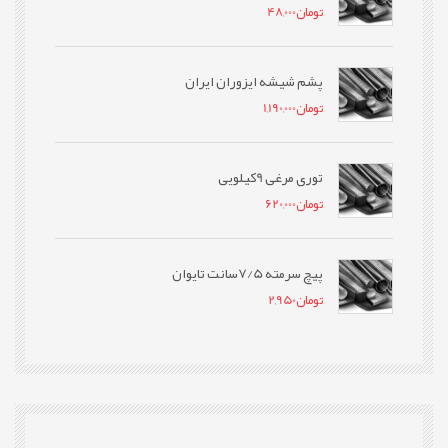
تومان
48,000
پشم شیشه ایزوران ایران
تومان
1,190,000
توری مرغی 9کیلویی
تومان
620,000
پیچ سرمته 7/5سانت تایوان
تومان
2,950