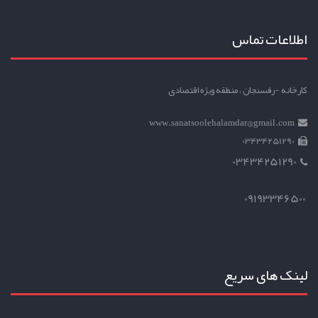
اطلاعات تماس
کارخانه -رفسنجان ، منطقه ویژه اقتصادی
www.sanatsoolehalamdar@gmail.com
03434251290
03434251290
09193346500
لینک های سریع