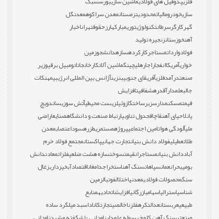
فلزی
پذوفیل های فولادی
ماشین سازی
بورس
سبک
سازی
خودرو
مالیات
محدودیت
زمستان
معدن سراکوه
معدن
گل
گهر
کارگر
سرطان
تکنولوژی
توری
مبارکه
ارز
حقوق
تهران
اخبار
آهن
خوزستان
زنجیره تولید
فولاد
واردات
مستاجر
کارکرده
سازه
دانشجو
زمین
خواری
آمریکا
انفجار
اجاره
لیچینگ
ماشین آلات
کارخانجات
اتومبیل برقی
وزیر
صنعت
درآمد
فلزی
آفریقای جنوبی
بنزین
آژانس بین المللی انرژی
بیمه
نکات
جالب
علمدار
آقدره
شفافیت
افزایش
قیمت
مسکن
مدارس
زیرساخت
گازوئیل
زیست محیطی
آتش سوزی
ساندویچ
پانل
احیای آهن
قاچاق
جدول تناوبی
ارتباط صنعت و دانشگاه
صنایع
اراضی
ملی
آلودگی هوا
تامین اجتماعی
پروژه
مستمری
طزره
سود
اعتصاب
معدن
طلا
تعطیلی
فولاد دانش بنیان
تجارت جهانی
پاکستان
مجتمع فولاد خرم
آباد
دانش بنیان
مستاجران
قیمت
سوخت
سازه هشت ضلعی
فلزات
معادن
دانش
بومی
بحران
عمان
سپاهان
سنگ آهن
استخراج
دامغان
اقتصاد
آبخیزداری
زغال
سنگ
محصولات فولادی
معدنی
اختلال
فوتبال
زمین
شناسی
استرالیا
سهام
بازرگانی
افزایش
اتحادیه
منابع
طبیعی
عربستان
عدالت
کره
فلز
ناخالصی
تجارت
کانادا
سبد میلگرد ساده
صنعتی
سنگ آهن کلوخه
سوله علمدار
ناودانی 10 شکفته مشهد
ناودانی