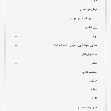
ورق
قوطی و پروفيل
نبشی و ناودانی و سپری
ریل قطاری
لوله
مفتول سیاه، توری مرغی، پشم شیشه
ساندویچ پانل
شمش
اسکلت فلزی
جرثقیل
سوله
کانتینر
مخازن تحت فشار