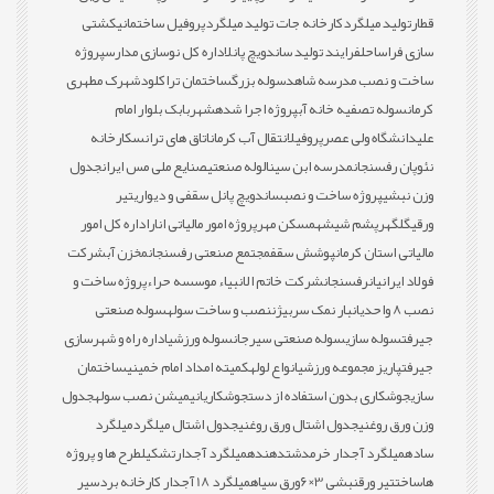
قطار
تولید میلگرد
کارخانه جات تولید میلگرد
پروفیل ساختمانی
کشتی
سازی فراساحل
فرایند تولید ساندویچ پانل
اداره کل نوسازی مدارس
پروژه
ساخت و نصب مدرسه شاهد
سوله بزرگ
ساختمان تراکلود
شهرک مطهری
کرمان
سوله تصفیه خانه آب
پروژه اجرا شده
شهربابک بلوار امام
علی
دانشگاه ولی عصر
پروفیل
انتقال آب کرمان
اتاق های ترانس
کارخانه
نئوپان رفسنجان
مدرسه ابن سینا
لوله صنعتی
صنایع ملی مس ایران
جدول
وزن نبشی
پروژه ساخت و نصب
ساندویچ پانل سقفی و دیواری
تیر
ورقی
گلگهر
پشم شیشه
مسکن مهر
پروژه امور مالیاتی انار
اداره کل امور
مالیاتی استان کرمان
پوشش سقف
مجتمع صنعتی رفسنجان
مخزن آب
شرکت
فولاد ایرانیان
رفسنجان
شرکت خاتم الانبیاء موسسه حراء
پروژه ساخت و
نصب 8 واحدی
انبار نمک سربیژن
نصب و ساخت سوله
سوله صنعتی
جیرفت
سوله سازی
سوله صنعتی سیرجان
سوله ورزشی
اداره راه و شهرسازی
جیرفت
پاریز مجموعه ورزشی
انواع لوله
کمیته امداد امام خمینی
ساختمان
سازی
جوشکاری بدون استفاده از دست
جوشکاری
انیمیشن نصب سوله
جدول
وزن ورق روغنی
جدول اشتال ورق روغنی
جدول اشتال میلگرد
میلگرد
ساده
میلگرد آجدار خرمدشت
دهنده
میلگرد آجدار
تشکیل
طرح ها و پروژه
ها
ساخت
تیر ورق
نبشی 3×6
ورق سیاه
میلگرد 18 آجدار کارخانه بردسیر