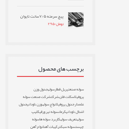
پیچ سرمته 7/5سانت تایوان
تومان
2,950
برچسب های محصول
سوله صنعتی
ریل قطار
سوله
جدول وزن
پروفیل
اسکلت فلزی
شرکت
شرکت صنعت سوله
علمدار
جدول پروفیل
انواع سوله
وزن ناودانی
جدول
اشتال ناودانی
کرمان
سوله تیر ورقی
کلیپ
سوله
تعریف سوله
کاربرد سوله ها
سوله
چیست
سوله سبک
ترکیبات آهن
انواع آهن