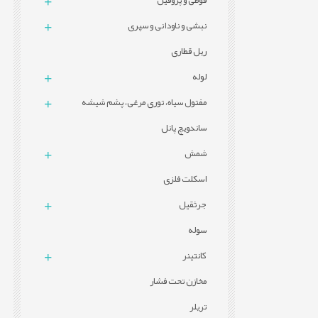
قوطی و پروفيل
نبشی و ناودانی و سپری
ریل قطاری
لوله
مفتول سیاه، توری مرغی، پشم شیشه
ساندویچ پانل
شمش
اسکلت فلزی
جرثقیل
سوله
کانتینر
مخازن تحت فشار
تریلر