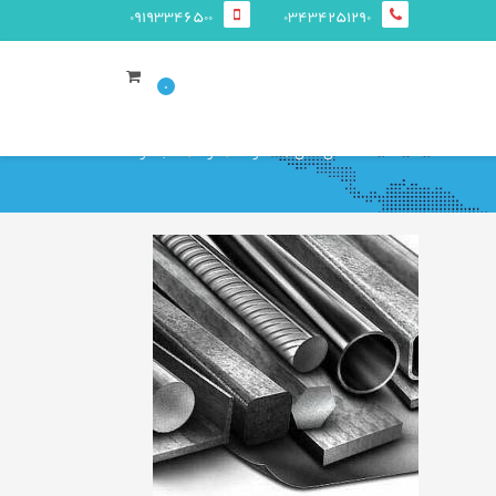
09193346500
03434251290
0
صفحه ی اصلی
محصولات
سوله
نصب سوله