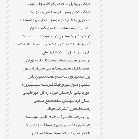
میلگرد
پروفیل ساختمانی
کارخانه جات تولید
میلگرد
کشتی سازی فراساحل
فرایند تولید
ساندویچ پانل
اداره کل نوسازی مدارس
پروژه ساخت
و نصب مدرسه شاهد
سوله بزرگ
ساختمان
تراکلود
شهرک مطهری کرمان
سوله تصفیه خانه
آب
پروژه اجرا شده
شهربابک بلوار امام علی
دانشگاه
ولی عصر
انتقال آب کرمان
اتاق های
ترانس
پروفیل
مدرسه ابن سینا
کارخانه نئوپان
رفسنجان
لوله صنعتی
صنایع ملی مس ایران
جدول
وزن نبشی
پروژه ساخت و نصب
ساندویچ پانل
سقفی و دیواری
تیر ورقی
گلگهر
پشم شیشه
پروژه
امور مالیاتی انار
مسکن مهر
اداره کل امور مالیاتی
استان کرمان
پوشش سقف
مجتمع صنعتی
رفسنجان
مخزن آب
شرکت فولاد
ایرانیان
رفسنجان
شرکت خاتم الانبیاء موسسه
حراء
انبار نمک سربیژن
پروژه ساخت و نصب 8
واحدی
نصب و ساخت سوله
سوله صنعتی