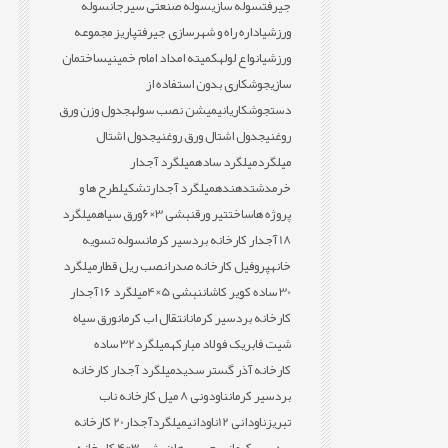
جیرفت
سوله سازی
سوله صنعتی سیرجان
سوله
ورزشی
اداره راه و شهرسازی جیرفت
پاریز مجموعه
ورزشی
انواع لوله
کمیته امداد امام خمینی
ساختمان
سازی
جوشکاری بدون استفاده از
دست
جوشکاری
انیمیشن نصب سوله
جدول وزن ورق
روغنی
جدول اشتال ورق روغنی
جدول اشتال
میلگرد
میلگرد ساده
میلگرد آجدار
خرمدشت
دهنده
میلگرد آجدار
تشکیل
طرح ها و
پروژه ها
ساخت
تیر ورق
نبشی 3×6
ورق سیاه
میلگرد
18 آجدار کارخانه بردسیر کرمان
سوله تسویه
خانه
پروفیل کارخانه صدرا
نصب ریل قطار
میلگرد
30 ساده کویر کاشان
نبشی 5×4
میلگرد 16 آجدار
کارخانه بردسیر کرمان
انتقال اب کرمان
ورق سیاه
شیت فابریک فولاد مبارکه
میلگرد32 ساده
کارخانه آذر گستر سدید
میلگرد آجدار کارخانه
بردسیر کرمان
ناودونی 8 میل کارخانه ناب
تبریز
ناودانی 12
ناودانی
میلگردآجدار20 کارخانه