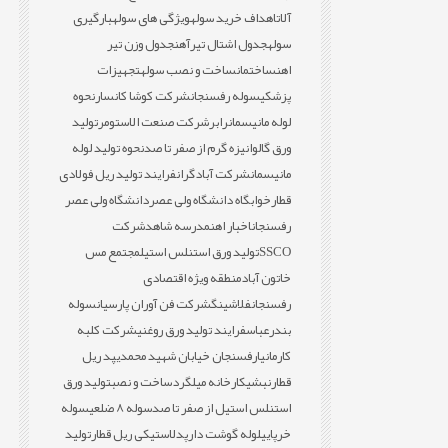
آلات
اهداف خرید سوله
ویژگی های سوله
بارگیری
سوله
جدول اشتال تیرآهن
جدول وزن تیر
اهن
ساختمان
ساخت و نصب سوله
تجهیزات
پزشکی
سوله رفسنجان
شرکت کوشا کانسار
نحوه
لوله مانیسمان
رابر
شرکت صنعت الاستومر
تولید
ورق گالوانیزه گرم از صفر تا صد
نحوه تولید لوله
مانیسمان
شرکت آبادگران
فرایند تولید ریل فولادی
قطار
خوابگاه دانشگاه ولی عصر
دانشگاه ولی عصر
رفسنجان
اخبار اهن
مدرسه شاهد
شرکت
SSCO
تولید ورق استنلس استیل
مجتمع مس
خاتون آباد
منطقه ویژه اقتصادی
رفسنجان
فلاشینگ
شرکت فن آوران پارسیان
سوله
بندرعباس
فرایند تولید ورق روغنی
شرکت کلبه
کارمانیا
رفسنجان خیابان شهید محمدی
پد ریل
قطار
نبشی
کارخانه میلگرد
ساخت و نصب
تولید ورق
استنلس استیل از صفر تا صد
سوله 8 ضلعی
سوله
خرپایی
لوله گوشت دار
پدلاستیکی ریل قطار
تولید