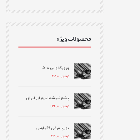
محصولات ویژه
ورق گالوانیزه 50
تومان
48,000
پشم شیشه ایزوران ایران
تومان
1,190,000
توری مرغی 9کیلویی
تومان
620,000