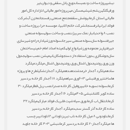
نبشی
پروژه ساخت و نصب
ساندویچ پانل سقفی و دیواری
تیر
ورقی
گلگهر
پشم شیشه
مسکن مهر
پروژه امور مالیاتی انار
اداره کل امور
مالیاتی استان کرمان
پوشش سقف
مجتمع صنعتی رفسنجان
مخزن آب
شرکت
فولاد ایرانیان
رفسنجان
شرکت خاتم الانبیاء موسسه حراء
پروژه ساخت و
نصب 8 واحدی
انبار نمک سربیژن
نصب و ساخت سوله
سوله صنعتی
جیرفت
سوله سازی
سوله صنعتی سیرجان
سوله ورزشی
اداره راه و شهرسازی
جیرفت
پاریز مجموعه ورزشی
انواع لوله
کمیته امداد امام خمینی
ساختمان
سازی
جوشکاری بدون استفاده از دست
جوشکاری
انیمیشن نصب سوله
جدول
وزن ورق روغنی
جدول اشتال ورق روغنی
جدول اشتال میلگرد
میلگرد
ساده
میلگرد آجدار خرمدشت
دهنده
میلگرد آجدار
تشکیل
طرح ها و پروژه
ها
ساخت
تیر ورق
نبشی 3×6
ورق سیاه
میلگرد 18 آجدار کارخانه بردسیر
کرمان
سوله تسویه خانه
پروفیل کارخانه صدرا
نصب ریل قطار
میلگرد 30
ساده کویر کاشان
نبشی 5×4
میلگرد 16 آجدار کارخانه بردسیر
کرمان
انتقال اب کرمان
ورق سیاه شیت فابریک فولاد مبارکه
میلگرد32
ساده کارخانه آذر گستر سدید
میلگرد آجدار کارخانه بردسیر
کرمان
ناودونی 8 میل کارخانه ناب تبریز
ناودانی 12
ناودانی
برچسب
ها:
میلگردآجدار20 کارخانه بردسیر کرمان
نبشی 3×4 کار خانه جاوید