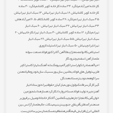
کارخانه امیرآباد
میلگرد 34 ساده کارخانه کویر کاشان
میلگرد 40 ساده
کارخانه کویر کاشان
هاش 18 سبک انبار تهران
هاش 14 سبک انبار تهران
هاش
45 سبک انبار تهران
میلگرد 38 ساده کویر کاشان
کلاف 6.5 امیرآباد
هاش
34 سبک انبار تهران
هاش 32 سبک انبار تهران
هاش 60 سبک انبار
تهران
میلگرد 12 ساده کویر کاشان
هاش 40 سبک انبار تهران
کارخانه
هاش 20
سبک انبار تهران
هاش 55 سبک انبار تهران
هاش 26 سبک انبار
تهران
ایران
چین
هاش 50 سبک انبار تهران
استیل
دلار
ورق
استیل
امریکا
انواع
صنعت
ژاپن
طلا
آهن آلات
راکتور
فولاد
صنعت سوله
علمدار
آهن اسفنجی
چترود
گاز
احیا
آهن
صادرات
کولر
استراکچر
آلمینیوم
گندله آهن
گندله
اراک
استراکچر
فلزی
پذوفیل های فولادی
ماشین سازی
بورس
سبک سازی
خودرو
مالیات
معدن
سراکوه
محدودیت
زمستان
معدن
گل
گهر
کارگر
سرطان
تکنولوژی
توری
مبارکه
ارز
حقوق
تهران
خوزستان
اخبار
آهن
زنجیره تولید فولاد
مستاجر
واردات
کارکرده
سازه
دانشجو
زمین
خواری
آمریکا
انفجار
اجاره
لیچینگ
ماشین آلات
کارخانجات
اتومبیل برقی
وزیر
صنعت
درآمد
فلزی
آفریقای جنوبی
بنزین
بیمه
نکات جالب
علمدار
آژانس بین
المللی انرژی
افزایش قیمت
آقدره
شفافیت
مسکن
مدارس
زیرساخت
زیست