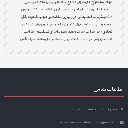
فولادی
ساندویچ پانل دیواری
مصالح ساختمانی
نبشی ساختمانی
نبشی
صنعتی
ناودانی فولادی
ناودانی صنعتی
تیرآهن IPE
تیرآهن IPB
تیرآهن
INP
میلگرد ساختمانی
عایق حرارتی
ورق سقفی
عایق صوتی
ساندویچ پانل
سقفی
ناودانی ساختمانی
ورق رنگی
ورق گالوانیزه رنگی
ورق فولادی
صنایع
فولادی
#اجزا
#طراحی
#هزینه
#فنداسیون
#اجرای فنداسیون
#طراحی
فنداسیون
#مراحل اجرای فنداسیون سوله
#مراحل ساخت سوله
#آهن
اطلاعات تماس
کارخانه -رفسنجان ، منطقه ویژه اقتصادی
www.sanatsoolehalamdar@gmail.com