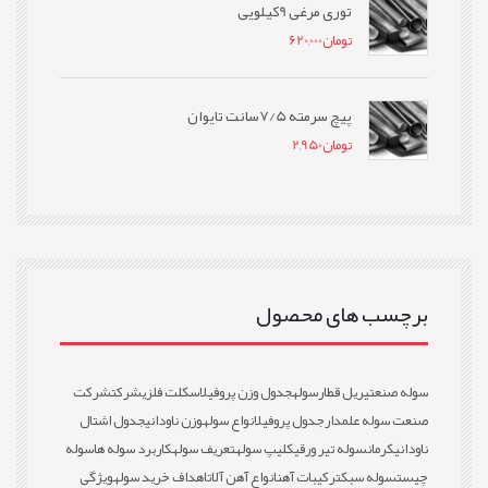
توری مرغی 9کیلویی
تومان
620,000
پیچ سرمته 7/5سانت تایوان
تومان
2,950
برچسب های محصول
سوله صنعتی
ریل قطار
سوله
جدول وزن پروفیل
اسکلت فلزی
شرکت
شرکت
صنعت سوله علمدار
جدول پروفیل
انواع سوله
وزن ناودانی
جدول اشتال
ناودانی
کرمان
سوله تیر ورقی
کلیپ سوله
تعریف سوله
کاربرد سوله ها
سوله
چیست
سوله سبک
ترکیبات آهن
انواع آهن آلات
اهداف خرید سوله
ویژگی