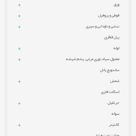
ورق
قوطی و پروفيل
نبشی و ناودانی و سپری
ریل قطاری
لوله
مفتول سیاه، توری مرغی، پشم شیشه
ساندویچ پانل
شمش
اسکلت فلزی
جرثقیل
سوله
کانتینر
مخازن تحت فشار