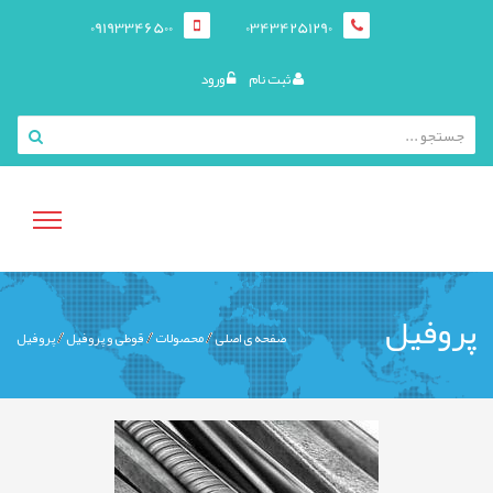
09193346500
03434251290
ثبت نام
ورود
منوی
پروفیل
صفحه ی اصلی
محصولات
قوطی و پروفيل
پروفیل
کاربری