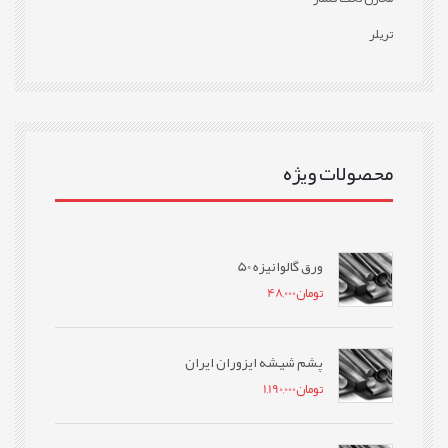
تریلر
محصولات ویژه
ورق گالوانیزه 50
تومان
48,000
پشم شیشه ایزوران ایران
تومان
1,190,000