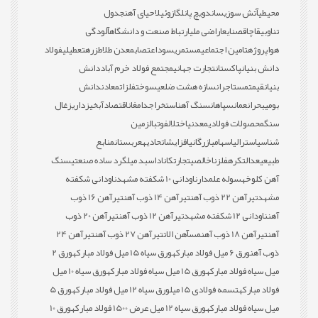
محیطی
آتش سوزی
ساندویچ پانل
گازوئیل
احیای آهن
جدول
تناوبی
قاچاق
صنایع
اراضی ملی
ارتباط صنعت و دانشگاه
آلودگی
هوا
پروژه
تامین اجتماعی
مستمری
سود
اعتصاب
معدن طلا
طزره
تعطیلی
فولاد
دانش بنیان
پاکستان
تجارت جهانی
مجتمع فولاد خرم آباد
دانش
بنیان
قیمت
مستاجران
سازه هشت ضلعی
سوخت
فلزات
معادن
دانش
بومی
بحران
عمان
سپاهان
سنگ آهن
استخراج
دامغان
اقتصاد
آبخیزداری
زغال
سنگ
محصولات فولادی
معدنی
اختلال
فوتبال
زمین
شناسی
استرالیا
سهام
بازرگانی
افزایش
اتحادیه
عربستان
منابع
طبیعی
عدالت
کره
فلز
ناخالصی
تجارت
کانادا
سبد میلگرد ساده صنعتی
سنگ
آهن کلوخه
سوله علمدار
ناودانی 10 شکفته مشهد
ناودانی شکفته
مشهد
تیرآهن 22 ذوب آهن
تیرآهن 14 ذوب آهن
تیرآهن 16 ذوب
آهن
ناودانی 12 شکفته مشهد
تیرآهن 12 ذوب آهن
تیرآهن 20 ذوب
آهن
تیرآهن 18 ذوب آهن
مس
آهن الات
تیرآهن 27 ذوب آهن
تیرآهن 24
ذوب آهن
ورق 6 میل فولاد مبارکه
ورق سیاه 15 میل فولاد مبارکه
ورق 2
میل سیاه فولاد مبارکه
ورق 15 میل سیاه فولاد مبارکه
ورق سیاه 10 میل
فولاد مبارکه
تسمه فولادی 15 میل
ورق سیاه 12 میل فولاد مبارکه
ورق 5
میل سیاه فولاد مبارکه
ورق سیاه 12 میل عرض 1500 فولاد مبارکه
ورق 10