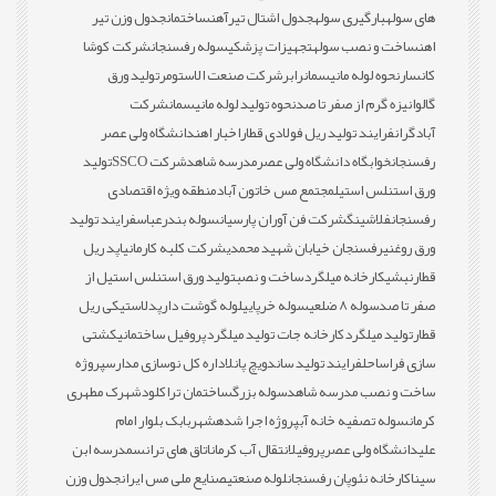
های سوله
بارگیری سوله
جدول اشتال تیرآهن
ساختمان
جدول وزن تیر
اهن
ساخت و نصب سوله
تجهیزات پزشکی
سوله رفسنجان
شرکت کوشا
کانسار
نحوه لوله مانیسمان
رابر
شرکت صنعت الاستومر
تولید ورق
گالوانیزه گرم از صفر تا صد
نحوه تولید لوله مانیسمان
شرکت
آبادگران
فرایند تولید ریل فولادی قطار
اخبار اهن
دانشگاه ولی عصر
رفسنجان
خوابگاه دانشگاه ولی عصر
مدرسه شاهد
شرکت SSCO
تولید
ورق استنلس استیل
مجتمع مس خاتون آباد
منطقه ویژه اقتصادی
رفسنجان
فلاشینگ
شرکت فن آوران پارسیان
سوله بندرعباس
فرایند تولید
ورق روغنی
رفسنجان خیابان شهید محمدی
شرکت کلبه کارمانیا
پد ریل
قطار
نبشی
کارخانه میلگرد
ساخت و نصب
تولید ورق استنلس استیل از
صفر تا صد
سوله 8 ضلعی
سوله خرپایی
لوله گوشت دار
پدلاستیکی ریل
قطار
تولید میلگرد
کارخانه جات تولید میلگرد
پروفیل ساختمانی
کشتی
سازی فراساحل
فرایند تولید ساندویچ پانل
اداره کل نوسازی مدارس
پروژه
ساخت و نصب مدرسه شاهد
سوله بزرگ
ساختمان تراکلود
شهرک مطهری
کرمان
سوله تصفیه خانه آب
پروژه اجرا شده
شهربابک بلوار امام
علی
دانشگاه ولی عصر
پروفیل
انتقال آب کرمان
اتاق های ترانس
مدرسه ابن
سینا
کارخانه نئوپان رفسنجان
لوله صنعتی
صنایع ملی مس ایران
جدول وزن