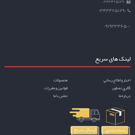
03434251290
03434251290
09193346500
لینک های سریع
اخبار و اطلاع رساني
محصولات
گالري تصاوير
قوانين و مقررات
درباره ما
تماس با ما