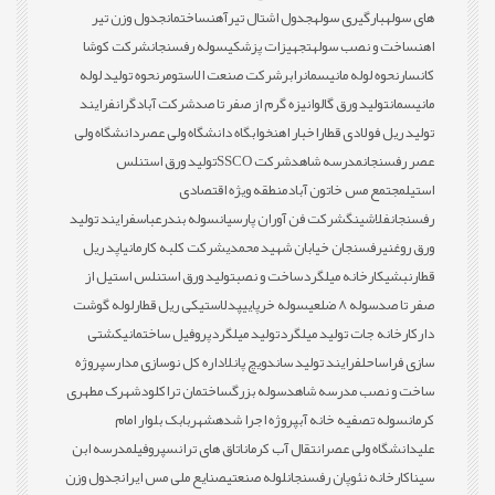
های سوله
بارگیری سوله
جدول اشتال تیرآهن
ساختمان
جدول وزن تیر
اهن
ساخت و نصب سوله
تجهیزات پزشکی
سوله رفسنجان
شرکت کوشا
کانسار
نحوه لوله مانیسمان
رابر
شرکت صنعت الاستومر
نحوه تولید لوله
مانیسمان
تولید ورق گالوانیزه گرم از صفر تا صد
شرکت آبادگران
فرایند
تولید ریل فولادی قطار
اخبار اهن
خوابگاه دانشگاه ولی عصر
دانشگاه ولی
عصر رفسنجان
مدرسه شاهد
شرکت SSCO
تولید ورق استنلس
استیل
مجتمع مس خاتون آباد
منطقه ویژه اقتصادی
رفسنجان
فلاشینگ
شرکت فن آوران پارسیان
سوله بندرعباس
فرایند تولید
ورق روغنی
رفسنجان خیابان شهید محمدی
شرکت کلبه کارمانیا
پد ریل
قطار
نبشی
کارخانه میلگرد
ساخت و نصب
تولید ورق استنلس استیل از
صفر تا صد
سوله 8 ضلعی
سوله خرپایی
پدلاستیکی ریل قطار
لوله گوشت
دار
کارخانه جات تولید میلگرد
تولید میلگرد
پروفیل ساختمانی
کشتی
سازی فراساحل
فرایند تولید ساندویچ پانل
اداره کل نوسازی مدارس
پروژه
ساخت و نصب مدرسه شاهد
سوله بزرگ
ساختمان تراکلود
شهرک مطهری
کرمان
سوله تصفیه خانه آب
پروژه اجرا شده
شهربابک بلوار امام
علی
دانشگاه ولی عصر
انتقال آب کرمان
اتاق های ترانس
پروفیل
مدرسه ابن
سینا
کارخانه نئوپان رفسنجان
لوله صنعتی
صنایع ملی مس ایران
جدول وزن