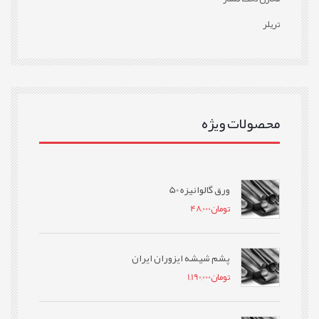
تریلر
محصولات ویژه
ورق گالوانیزه 50
تومان
48,000
پشم شیشه ایزوران ایران
تومان
1,190,000