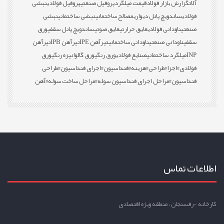
آلات
گزارش بازار فولاد
قیمت میلگرد
پروفیل صنعتی
پروفیل فولادی
نبشی
فولادی
ساندویچ پانل دیواری
مصالح ساختمانی
نبشی ساختمانی
نبشی
صنعتی
ناودانی فولادی
عایق حرارتی
عایق صوتی
ساندویچ پانل سقفی
ورق
سقفی
ناودانی صنعتی
ناودانی ساختمانی
تیرآهن IPE
تیرآهن IPB
تیرآهن
INP
میلگرد ساختمانی
صنایع فولادی
ورق رنگی
ورق گالوانیزه رنگی
ورق
فولادی
#اجزا
#طراحی
#هزینه
#فنداسیون
#اجرای فنداسیون
#طراحی
فنداسیون
#مراحل اجرای فنداسیون سوله
#مراحل ساخت سوله
#آهن
اطلاعات تماس
کارخانه -رفسنجان ، منطقه ویژه اقتصادی