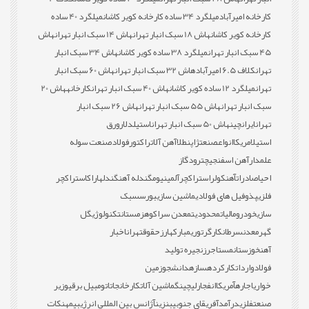
کارخانه امیرآباد
میلگرد 34 ساده کارخانه کویر کاشان
میلگرد 40 ساده
کارخانه کویر کاشان
هاش 18 سبک انبار تهران
هاش 14 سبک انبار تهران
هاش
45 سبک انبار تهران
میلگرد 38 ساده کویر کاشان
هاش 34 سبک انبار
تهران
کلاف 6.5 امیرآباد
هاش 32 سبک انبار تهران
هاش 60 سبک انبار
تهران
میلگرد 12 ساده کویر کاشان
هاش 40 سبک انبار تهران
کارخانه
هاش 20
سبک انبار تهران
هاش 55 سبک انبار تهران
هاش 26 سبک انبار
تهران
ایران
چین
هاش 50 سبک انبار تهران
استیل
دلار
ورق
استیل
امریکا
انواع
صنعت
ژاپن
طلا
آهن آلات
راکتور
فولاد
صنعت سوله
علمدار
آهن اسفنجی
چترود
گاز
احیا
صادرات
آهن
کولر
استراکچر
آلمینیوم
گندله آهن
گندله
اراک
استراکچر
فلزی
پذوفیل های فولادی
ماشین سازی
بورس
سبک
سازی
خودرو
مالیات
محدودیت
معدن سراکوه
زمستان
تکنولوژی
گل
گهر
معدن
سرطان
کارگر
توری
مبارکه
ارز
حقوق
تهران
اخبار
آهن
خوزستان
مستاجر
زنجیره تولید
فولاد
واردات
کارکرده
سازه
دانشجو
زمین
خواری
اجاره
آمریکا
انفجار
لیچینگ
ماشین آلات
کارخانجات
اتومبیل برقی
وزیر
صنعت
فلزی
درآمد
آفریقای جنوبی
بنزین
آژانس بین المللی انرژی
بیمه
نکات