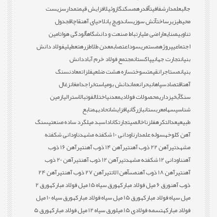
جالب
علمدار
شفافیت
آقدره
مسکن
گازوئیل
افزایش قیمت
مدارس
زیست
محیطی
زیرساخت
آتش سوزی
ساندویچ پانل
احیای آهن
قاچاق
جدول
تناوبی
صنایع
اراضی ملی
ارتباط صنعت و دانشگاه
آلودگی هوا
تامین
اجتماعی
پروژه
مستمری
سود
اعتصاب
معدن طلا
طزره
تعطیلی
فولاد دانش
بنیان
تجارت جهانی
پاکستان
مجتمع فولاد خرم آباد
دانش
بنیان
مستاجران
قیمت
سوخت
سازه هشت ضلعی
فلزات
معادن
سنگ
آهن
اقتصاد
سپاهان
بحران
عمان
دانش بومی
استخراج
دامغان
زغال
سنگ
آبخیزداری
محصولات فولادی
معدنی
اختلال
فوتبال
استرالیا
زمین
شناسی
سهام
عربستان
بازرگانی
افزایش
اتحادیه
منابع
طبیعی
عدالت
کره
فلز
ناخالصی
تجارت
کانادا
سبد میلگرد ساده صنعتی
سنگ
آهن کلوخه
سوله علمدار
ناودانی 10 شکفته مشهد
ناودانی شکفته
مشهد
تیرآهن 22 ذوب آهن
تیرآهن 14 ذوب آهن
تیرآهن 16 ذوب
آهن
ناودانی 12 شکفته مشهد
تیرآهن 12 ذوب آهن
تیرآهن 20 ذوب
آهن
تیرآهن 18 ذوب آهن
مس
آهن الات
تیرآهن 27 ذوب آهن
تیرآهن 24
ذوب آهن
ورق 6 میل فولاد مبارکه
ورق سیاه 15 میل فولاد مبارکه
ورق 2
میل سیاه فولاد مبارکه
ورق 15 میل سیاه فولاد مبارکه
ورق سیاه 10 میل
فولاد مبارکه
تسمه فولادی 15 میل
ورق سیاه 12 میل فولاد مبارکه
ورق 5