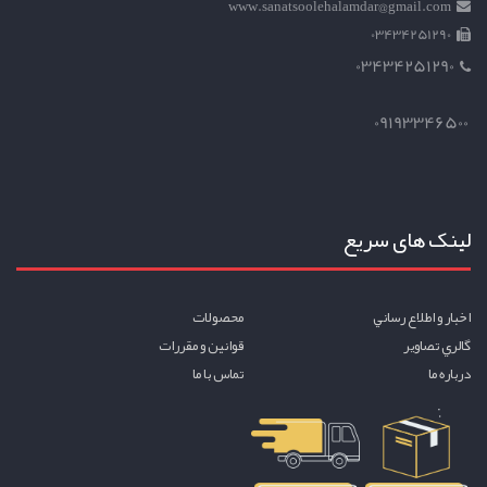
www.sanatsoolehalamdar@gmail.com
03434251290
03434251290
09193346500
لینک های سریع
اخبار و اطلاع رساني
محصولات
گالري تصاوير
قوانين و مقررات
درباره ما
تماس با ما