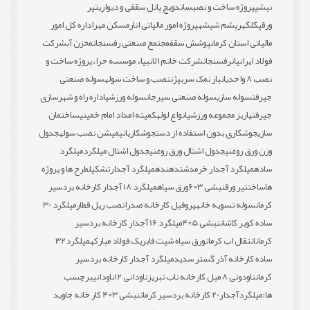
نبشی
پروژه ساخت و نصب
ساندویچ پانل سقفی و دیواری
تیر
ورقی
گلگهر
پشم شیشه
پروژه امور مالیاتی انار
مسکن مهر
اداره کل امور
مالیاتی استان کرمان
پوشش سقف
مجتمع صنعتی رفسنجان
مخزن آب
شرکت
فولاد ایرانیان
رفسنجان
شرکت خاتم الانبیاء موسسه حراء
پروژه ساخت و
نصب 8 واحدی
انبار نمک سربیژن
نصب و ساخت سوله
سوله صنعتی
جیرفت
سوله سازی
سوله صنعتی سیرجان
سوله ورزشی
اداره راه و شهرسازی
جیرفت
پاریز مجموعه ورزشی
انواع لوله
کمیته امداد امام خمینی
ساختمان
سازی
جوشکاری بدون استفاده از دست
جوشکاری
انیمیشن نصب سوله
جدول
وزن ورق روغنی
جدول اشتال ورق روغنی
جدول اشتال میلگرد
میلگرد
ساده
میلگرد آجدار خرمدشت
دهنده
میلگرد آجدار
تشکیل
طرح ها و پروژه
ها
ساخت
تیر ورق
نبشی 3×6
ورق سیاه
میلگرد 18 آجدار کارخانه بردسیر
کرمان
سوله تسویه خانه
پروفیل کارخانه صدرا
نصب ریل قطار
میلگرد 30
ساده کویر کاشان
نبشی 5×4
میلگرد 16 آجدار کارخانه بردسیر
کرمان
انتقال اب کرمان
ورق سیاه شیت فابریک فولاد مبارکه
میلگرد32
ساده کارخانه آذر گستر سدید
میلگرد آجدار کارخانه بردسیر
کرمان
ناودونی 8 میل کارخانه ناب تبریز
ناودانی 12
ناودانی
برچسب
ها:
میلگردآجدار20 کارخانه بردسیر کرمان
نبشی 3×4 کار خانه جاوید