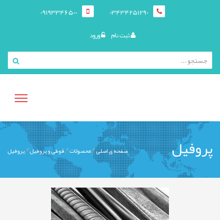
09193346500
03434251290
ثبت نام
ورود
منوی
پروفیل
صفحه ی اصلی
محصولات
قوطی و پروفيل
پروفیل
کاربری