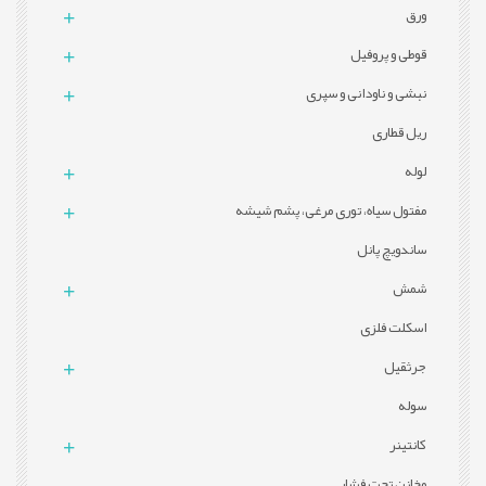
ورق
قوطی و پروفيل
نبشی و ناودانی و سپری
ریل قطاری
لوله
مفتول سیاه، توری مرغی، پشم شیشه
ساندویچ پانل
شمش
اسکلت فلزی
جرثقیل
سوله
کانتینر
مخازن تحت فشار