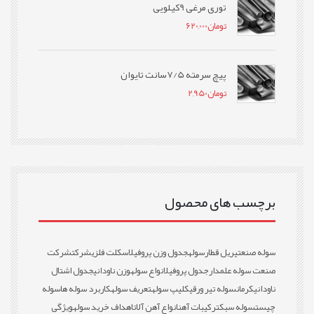
توری مرغی 9کیلویی
تومان
620,000
پیچ سرمته 7/5سانت تایوان
تومان
2,950
برچسب های محصول
سوله صنعتی
ریل قطار
سوله
جدول وزن پروفیل
اسکلت فلزی
شرکت
شرکت
صنعت سوله علمدار
جدول پروفیل
انواع سوله
وزن ناودانی
جدول اشتال
ناودانی
کرمان
سوله تیر ورقی
کلیپ سوله
تعریف سوله
کاربرد سوله ها
سوله
چیست
سوله سبک
ترکیبات آهن
انواع آهن آلات
اهداف خرید سوله
ویژگی