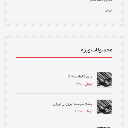
تریلر
محصولات ویژه
ورق گالوانیزه 50
تومان
48,000
پشم شیشه ایزوران ایران
تومان
1,190,000