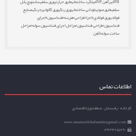
IPB
تیرآهن INP
میلگرد ساختمانی
عایق حرارتی
ورق سقفی
ساندویچ پانل
سقفی
عایق صوتی
ناودانی ساختمانی
ورق رنگی
ورق گالوانیزه رنگی
صنایع
فولادی
ورق فولادی
#اجزا
#طراحی
#هزینه
#فنداسیون
#اجرای
فنداسیون
#طراحی فنداسیون
#مراحل اجرای فنداسیون سوله
#مراحل
ساخت سوله
#آهن
اطلاعات تماس
کارخانه -رفسنجان ، منطقه ویژه اقتصادی
www.sanatsoolehalamdar@gmail.com
03434251290