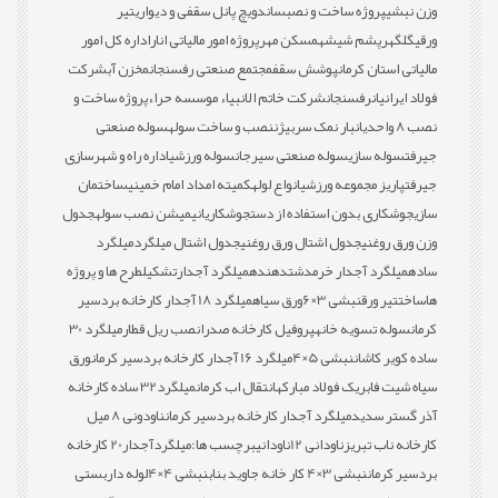
وزن نبشی
پروژه ساخت و نصب
ساندویچ پانل سقفی و دیواری
تیر
ورقی
گلگهر
پشم شیشه
مسکن مهر
پروژه امور مالیاتی انار
اداره کل امور
مالیاتی استان کرمان
پوشش سقف
مجتمع صنعتی رفسنجان
مخزن آب
شرکت
فولاد ایرانیان
رفسنجان
شرکت خاتم الانبیاء موسسه حراء
پروژه ساخت و
نصب 8 واحدی
انبار نمک سربیژن
نصب و ساخت سوله
سوله صنعتی
جیرفت
سوله سازی
سوله صنعتی سیرجان
سوله ورزشی
اداره راه و شهرسازی
جیرفت
پاریز مجموعه ورزشی
انواع لوله
کمیته امداد امام خمینی
ساختمان
سازی
جوشکاری بدون استفاده از دست
جوشکاری
انیمیشن نصب سوله
جدول
وزن ورق روغنی
جدول اشتال ورق روغنی
جدول اشتال میلگرد
میلگرد
ساده
میلگرد آجدار خرمدشت
دهنده
میلگرد آجدار
تشکیل
طرح ها و پروژه
ها
ساخت
تیر ورق
نبشی 3×6
ورق سیاه
میلگرد 18 آجدار کارخانه بردسیر
کرمان
سوله تسویه خانه
پروفیل کارخانه صدرا
نصب ریل قطار
میلگرد 30
ساده کویر کاشان
نبشی 5×4
میلگرد 16 آجدار کارخانه بردسیر کرمان
ورق
سیاه شیت فابریک فولاد مبارکه
انتقال اب کرمان
میلگرد32 ساده کارخانه
آذر گستر سدید
میلگرد آجدار کارخانه بردسیر کرمان
ناودونی 8 میل
کارخانه ناب تبریز
ناودانی 12
ناودانی
برچسب ها:
میلگردآجدار20 کارخانه
بردسیر کرمان
نبشی 3×4 کار خانه جاوید بناب
نبشی 4×4
لوله داربستی