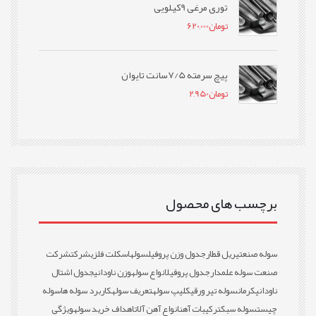
توری مرغی 9کیلویی
تومان
620,000
پیچ سرمته 7/5سانت تایوان
تومان
2,950
برچسب های محصول
سوله صنعتی
ریل قطار
جدول وزن پروفیل
سوله
اسکلت فلزی
شرکت
شرکت
صنعت سوله علمدار
جدول پروفیل
انواع سوله
وزن ناودانی
جدول اشتال
ناودانی
کرمان
سوله تیر ورقی
کلیپ سوله
تعریف سوله
کاربرد سوله ها
سوله
چیست
سوله سبک
ترکیبات آهن
انواع آهن آلات
اهداف خرید سوله
ویژگی