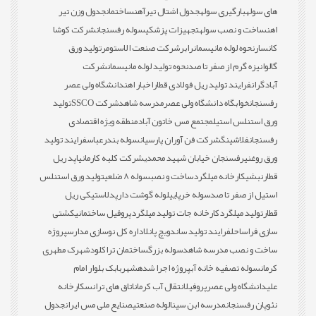
های سوله
بارگیری سوله
جدول اشتال تیرآهن
ساختمان
جدول وزن تیر
اهن
ساخت و نصب سوله
تجهیزات پزشکی
سوله رفسنجان
شرکت کوشا
کانسار
نحوه لوله مانیسمان
رابر
شرکت صنعت الاستومر
تولید ورق
گالوانیزه گرم از صفر تا صد
نحوه تولید لوله مانیسمان
شرکت
آبادگران
فرایند تولید ریل فولادی قطار
اخبار اهن
دانشگاه ولی عصر
رفسنجان
خوابگاه دانشگاه ولی عصر
مدرسه شاهد
شرکت SSCO
تولید
ورق استنلس استیل
مجتمع مس خاتون آباد
منطقه ویژه اقتصادی
رفسنجان
فلاشینگ
شرکت فن آوران پارسیان
سوله بندرعباس
فرایند تولید
ورق روغنی
رفسنجان خیابان شهید محمدی
شرکت کلبه کارمانیا
پد ریل
قطار
نبشی
کارخانه میلگرد
ساخت و نصب
سوله 8 ضلعی
تولید ورق استنلس
استیل از صفر تا صد
سوله خرپایی
لوله گوشت دار
پدلاستیکی ریل
قطار
تولید میلگرد
کارخانه جات تولید میلگرد
پروفیل ساختمانی
کشتی
سازی فراساحل
فرایند تولید ساندویچ پانل
اداره کل نوسازی مدارس
پروژه
ساخت و نصب مدرسه شاهد
سوله بزرگ
ساختمان تراکلود
شهرک مطهری
کرمان
سوله تصفیه خانه آب
پروژه اجرا شده
شهربابک بلوار امام
علی
دانشگاه ولی عصر
پروفیل
انتقال آب کرمان
اتاق های ترانس
کارخانه
نئوپان رفسنجان
مدرسه ابن سینا
لوله صنعتی
صنایع ملی مس ایران
جدول