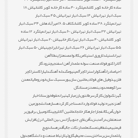
ساده کارخانه کویر کاشان
میلگرد 40 ساده کارخانه کویر کاشان
هاش 18
سبک انبار تهران
هاش 14 سبک انبار تهران
هاش 45 سبک انبار
تهران
میلگرد 38 ساده کویر کاشان
کلاف 6.5 امیرآباد
هاش 34 سبک انبار
تهران
هاش 32 سبک انبار تهران
هاش 60 سبک انبار تهران
میلگرد 12 ساده
کویر کاشان
هاش 40 سبک انبار تهران
کارخانه
هاش 20 سبک انبار تهران
هاش
55 سبک انبار تهران
هاش 26 سبک انبار تهران
ایران
چین
هاش 50 سبک انبار
تهران
استیل
دلار
ورق استیل
امریکا
انواع
صنعت
ژاپن
طلا
آهن
آلات
راکتور
فولاد
صنعت سوله علمدار
آهن اسفنجی
چترود
گاز
احیا
صادرات
آهن
کولر
استراکچر
آلمینیوم
گندله آهن
گندله
اراک
استراکچر
فلزی
پذوفیل های فولادی
ماشین سازی
بورس
سبک سازی
خودرو
مالیات
معدن
سراکوه
محدودیت
معدن
زمستان
گل
گهر
تکنولوژی
کارگر
سرطان
توری
ارز
مبارکه
تهران
حقوق
خوزستان
اخبار
آهن
زنجیره تولید فولاد
واردات
مستاجر
کارکرده
سازه
دانشجو
زمین
خواری
آمریکا
انفجار
اجاره
کارخانجات
ماشین آلات
لیچینگ
اتومبیل برقی
وزیر
صنعت
فلزی
درآمد
بنزین
آفریقای جنوبی
آژانس بین المللی انرژی
افزایش
قیمت
بیمه
شفافیت
مسکن
علمدار
نکات جالب
آقدره
ساندویچ
پانل
مدارس
زیرساخت
زیست محیطی
گازوئیل
ارتباط صنعت و دانشگاه
جدول