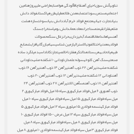
تناوبی
آتش سوزی
احیای آهن
قاچاق
آلودگی هوا
صنایع
اراضی ملی
پروژه
تامین
اجتماعی
مستمری
سود
اعتصاب
معدن طلا
تعطیلی
طزره
پاکستان
فولاد دانش
بنیان
تجارت جهانی
مجتمع فولاد خرم آباد
دانش بنیان
سوخت
سازه هشت
ضلعی
فلزات
قیمت
مستاجران
معادن
عمان
دانش بومی
استخراج
سنگ
آهن
سپاهان
دامغان
اقتصاد
آبخیزداری
بحران
زغال سنگ
محصولات
فولادی
معدنی
اختلال
فوتبال
استرالیا
زمین شناسی
سهام
بازرگانی
افزایش
منابع
طبیعی
اتحادیه
عربستان
عدالت
کره
فلز
ناخالصی
تجارت
کانادا
سبد میلگرد ساده
صنعتی
سنگ آهن کلوخه
سوله علمدار
ناودانی 10 شکفته مشهد
ناودانی
شکفته مشهد
تیرآهن 22 ذوب آهن
تیرآهن 14 ذوب آهن
تیرآهن 16 ذوب
آهن
ناودانی 12 شکفته مشهد
تیرآهن 12 ذوب آهن
تیرآهن 20 ذوب
آهن
تیرآهن 18 ذوب آهن
مس
آهن الات
تیرآهن 27 ذوب آهن
تیرآهن 24
ذوب آهن
ورق 6 میل فولاد مبارکه
ورق سیاه 15 میل فولاد مبارکه
ورق 2
میل سیاه فولاد مبارکه
ورق 15 میل سیاه فولاد مبارکه
ورق سیاه 10 میل
فولاد مبارکه
تسمه فولادی 15 میل
ورق سیاه 12 میل فولاد مبارکه
ورق 5
میل سیاه فولاد مبارکه
ورق سیاه 12 میل عرض 1500 فولاد مبارکه
ورق 10
میل سیاه فولاد مبارکه
ورق 8 میل سیاه فولاد مبارکه
ورق سیاه 8 میل
فولاد مبارکه
ورق 3 میل سیاه فولاد مبارکه
تسمه فولادی 10 میل
ورق 8 میل