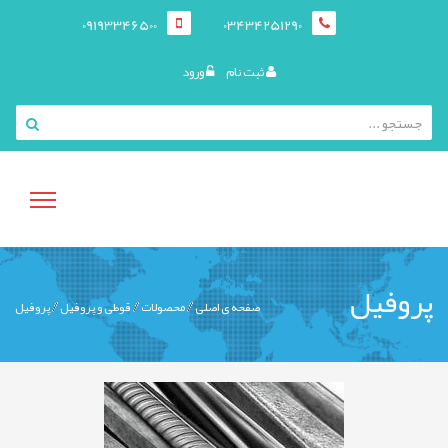
09193346500
03434251290
ثبت نام
ورود
منوی
پروفیل
صفحه ی اصلی
محصولات
قوطی و پروفيل
پروفیل
کاربری