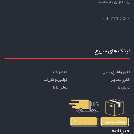
03434251290
09193346500
لینک های سریع
اخبار و اطلاع رساني
محصولات
گالري تصاوير
قوانين و مقررات
درباره ما
تماس با ما
خبرنامه