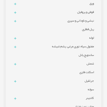
ورق
قوطی و پروفيل
نبشی و ناودانی و سپری
ریل قطاری
لوله
مفتول سیاه، توری مرغی، پشم شیشه
ساندویچ پانل
شمش
اسکلت فلزی
جرثقیل
سوله
کانتینر
مخازن تحت فشار