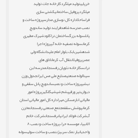
خرپایی
تولید میلگرد
کارخانه جات تولید
میلگرد
پروفیل ساختمانی
کشتی سازی
فراساحل
اداره کل نوسازی مدارس
پروژه ساخت و
نصب مدرسه شاهد
فرایند تولید ساندویچ
پانل
سوله بزرگ
ساختمان تراکلود
شهرک مطهری
کرمان
سوله تصفیه خانه آب
پروژه اجرا
شده
شهربابک بلوار امام علی
دانشگاه ولی
عصر
پروفیل
انتقال آب کرمان
اتاق های
ترانس
کارخانه نئوپان رفسنجان
مدرسه ابن
سینا
لوله صنعتی
صنایع ملی مس ایران
جدول وزن
نبشی
پروژه ساخت و نصب
ساندویچ پانل سقفی و
دیواری
تیر ورقی
پشم شیشه
گلگهر
پروژه امور
مالیاتی انار
مسکن مهر
اداره کل امور مالیاتی استان
کرمان
پوشش سقف
مجتمع صنعتی رفسنجان
مخزن
آب
شرکت فولاد ایرانیان
رفسنجان
شرکت خاتم
الانبیاء موسسه حراء
پروژه ساخت و نصب 8
واحدی
انبار نمک سربیژن
نصب و ساخت سوله
سوله