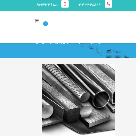
09193346500
03434251290
0
صفحه ی اصلی
محصولات
قوطی و پروفيل
پروفیل