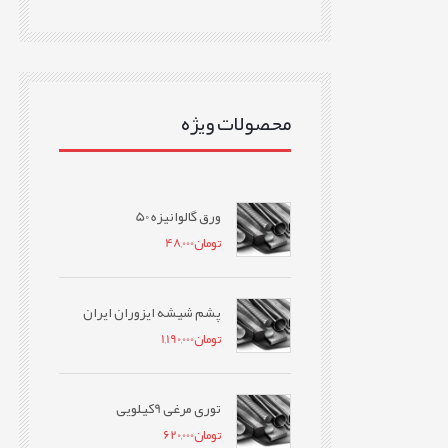
محصولات ویژه
ورق گالوانیزه 50
تومان
48,000
پشم شیشه ایزوران ایران
تومان
1,190,000
توری مرغی 9کیلویی
تومان
620,000