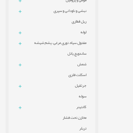
قوطی و پروفيل
نبشی و ناودانی و سپری
ریل قطاری
لوله
مفتول سیاه، توری مرغی، پشم شیشه
ساندویچ پانل
شمش
اسکلت فلزی
جرثقیل
سوله
کانتینر
مخازن تحت فشار
تریلر