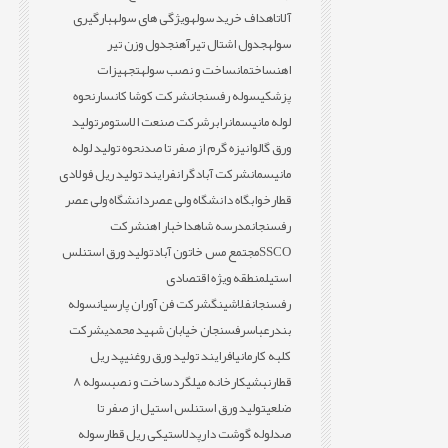
آلات
اهداف خرید سوله
ویژگی های سوله
بارگیری
سوله
جدول اشتال تیرآهن
جدول وزن تیر
اهن
ساختمان
ساخت و نصب سوله
تجهیزات
پزشکی
سوله رفسنجان
شرکت کوشا کانسار
نحوه
لوله مانیسمان
رابر
شرکت صنعت الاستومر
تولید
ورق گالوانیزه گرم از صفر تا صد
نحوه تولید لوله
مانیسمان
شرکت آبادگران
فرایند تولید ریل فولادی
قطار
خوابگاه دانشگاه ولی عصر
دانشگاه ولی عصر
رفسنجان
مدرسه شاهد
اخبار اهن
شرکت
SSCO
مجتمع مس خاتون آباد
تولید ورق استنلس
استیل
منطقه ویژه اقتصادی
رفسنجان
فلاشینگ
شرکت فن آوران پارسیان
سوله
بندرعباس
رفسنجان خیابان شهید محمدی
شرکت
کلبه کارمانیا
فرایند تولید ورق روغنی
پد ریل
قطار
نبشی
کارخانه میلگرد
ساخت و نصب
سوله 8
ضلعی
تولید ورق استنلس استیل از صفر تا
صد
لوله گوشت دار
پدلاستیکی ریل قطار
سوله