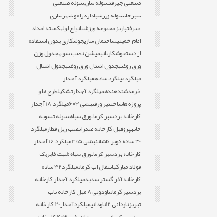
صنعتی جیرفت
سوله سازی
سوله صنعتی
سیرجان
سوله ورزشی
اداره راه و شهرسازی
جیرفت
پاریز مجموعه ورزشی
انواع لوله
کمیته امداد
امام خمینی
ساختمان سازی
جوشکاری بدون استفاده
از دست
جوشکاری
انیمیشن نصب سوله
جدول وزن
ورق روغنی
جدول اشتال ورق روغنی
جدول اشتال
میلگرد
میلگرد ساده
میلگرد آجدار
خرمدشت
دهنده
میلگرد آجدار
تشکیل
طرح ها و
پروژه ها
ساخت
تیر ورق
نبشی 3×6
میلگرد 18 آجدار
کارخانه بردسیر کرمان
ورق سیاه
سوله تسویه
خانه
پروفیل کارخانه صدرا
نصب ریل قطار
میلگرد
30 ساده کویر کاشان
نبشی 5×4
میلگرد 16 آجدار
کارخانه بردسیر کرمان
ورق سیاه شیت فابریک
فولاد مبارکه
انتقال اب کرمان
میلگرد32 ساده
کارخانه آذر گستر سدید
میلگرد آجدار کارخانه
بردسیر کرمان
ناودونی 8 میل کارخانه ناب
تبریز
ناودانی 12
ناودانی
میلگردآجدار20 کارخانه