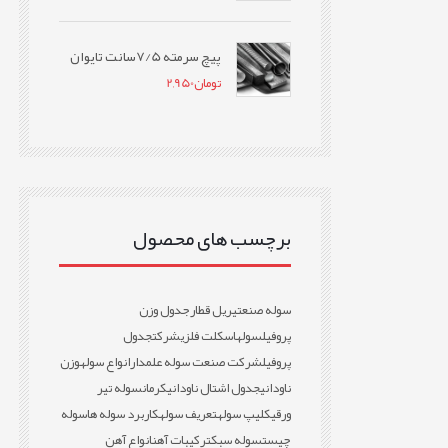
پیچ سرمته 7/5سانت تایوان
تومان
2,950
برچسب های محصول
سوله صنعتی
ریل قطار
جدول وزن
پروفیل
سوله
اسکلت فلزی
شرکت
جدول
پروفیل
شرکت صنعت سوله علمدار
انواع سوله
وزن
ناودانی
جدول اشتال ناودانی
کرمان
سوله تیر
ورقی
کلیپ سوله
تعریف سوله
کاربرد سوله ها
سوله
چیست
سوله سبک
ترکیبات آهن
انواع آهن