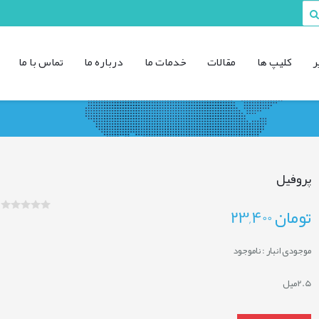
ر
کليپ ها
مقالات
خدمات ما
درباره ما
تماس با ما
پروفیل
تومان
23,400
موجودی انبار :
ناموجود
2.5میل