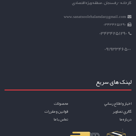
کارخانه -رفسنجان ، منطقه ویژه اقتصادی
www.sanatsoolehalamdar@gmail.com
03434251290
03434251290
09193346500
لینک های سریع
اخبار و اطلاع رساني
محصولات
گالري تصاوير
قوانين و مقررات
درباره ما
تماس با ما