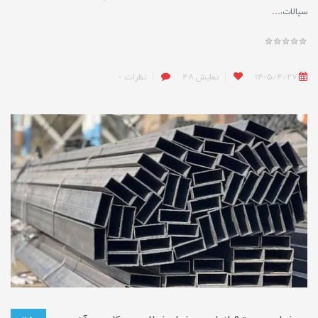
سیالات،...
1405/4/27
نمایش
48
نظرات
0