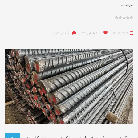
سرعت...
1405/5/6
نمایش
33
نظرات
0