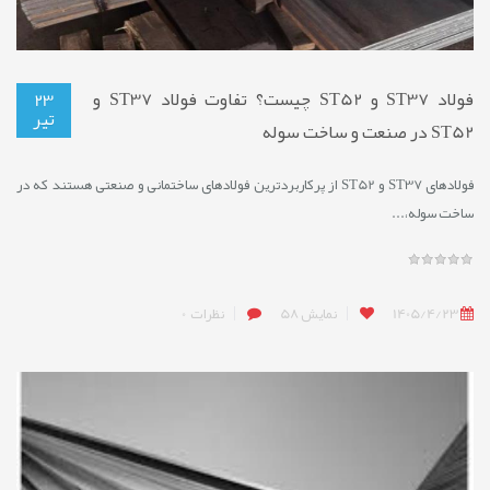
فولاد ST37 و ST52 چیست؟ تفاوت فولاد ST37 و
23
تیر
ST52 در صنعت و ساخت سوله
فولادهای ST37 و ST52 از پرکاربردترین فولادهای ساختمانی و صنعتی هستند که در
ساخت سوله،...
1405/4/23
نمایش
58
نظرات
0