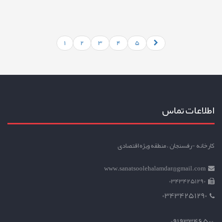
1
2
3
4
5
اطلاعات تماس
کارخانه -رفسنجان ، منطقه ویژه اقتصادی
www.sanatsoolehalamdar@gmail.com
03434251290
03434251290
09193346500