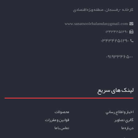
کارخانه -رفسنجان ، منطقه ویژه اقتصادی
www.sanatsoolehalamdar@gmail.com
03434251290
03434251290
09193346500
لینک های سریع
اخبار و اطلاع رساني
محصولات
گالري تصاوير
قوانين و مقررات
درباره ما
تماس با ما