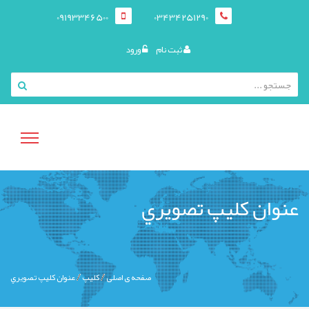
09193346500
03434251290
ثبت نام
ورود
منوی
عنوان کليپ تصويري
کاربری
صفحه ی اصلی
کليپ
عنوان کليپ تصويري