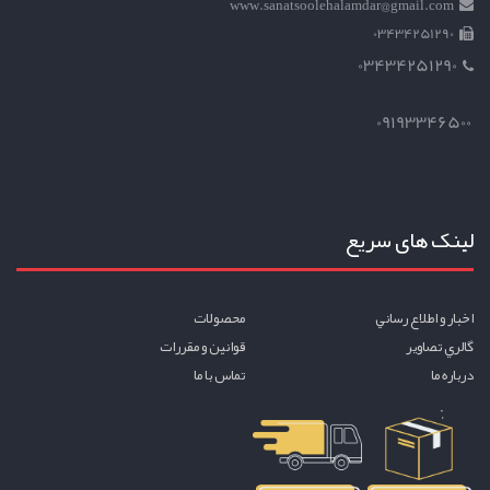
www.sanatsoolehalamdar@gmail.com
03434251290
03434251290
09193346500
لینک های سریع
اخبار و اطلاع رساني
محصولات
گالري تصاوير
قوانين و مقررات
درباره ما
تماس با ما