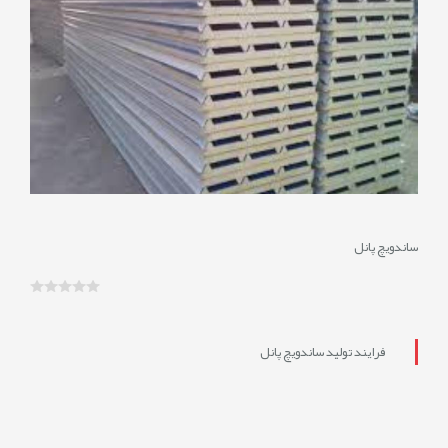
نمایش
نظرات
0
ساندویچ پانل
فرایند تولید ساندویچ پانل