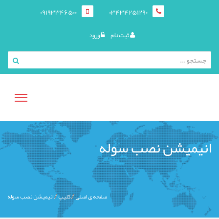
09193346500
03434251290
ثبت نام
ورود
منوی
انیمیشن نصب سوله
کاربری
صفحه ی اصلی
کليپ
انیمیشن نصب سوله