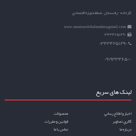
کارخانه -رفسنجان ، منطقه ویژه اقتصادی
www.sanatsoolehalamdar@gmail.com
03434251290
03434251290
09193346500
لینک های سریع
اخبار و اطلاع رساني
محصولات
گالري تصاوير
قوانين و مقررات
درباره ما
تماس با ما