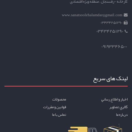
کارخانه -رفسنجان ، منطقه ویژه اقتصادی
www.sanatsoolehalamdar@gmail.com
03434251290
03434251290
09193346500
لینک های سریع
اخبار و اطلاع رساني
محصولات
گالري تصاوير
قوانين و مقررات
درباره ما
تماس با ما