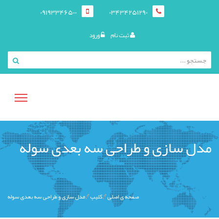
09193346500
03434251290
ثبت نام
ورود
منوی
مدل سازی و طراحی سه بعدی سوله
کاربری
صفحه ی اصلی
کليپ
مدل سازی و طراحی سه بعدی سوله