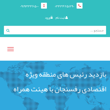
09193346500
03434251290
ثبت نام
ورود
منوی
بازدید رئیس های منطقه ویژه
کاربری
اقتصادی رفسنجان با هیئت همراه