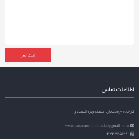
اطلاعات تماس
کارخانه -رفسنجان ، منطقه ویژه اقتصادی
www.sanatsoolehalamdar@gmail.com
03434251290