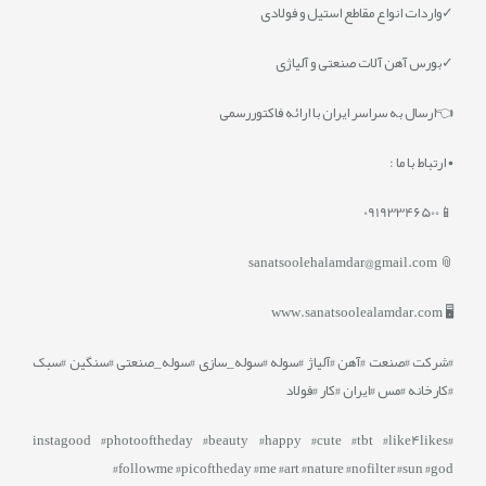
✓واردات انواع مقاطع استیل و فولادی
✓بورس آهن آلات صنعتی و آلیاژی
👈ارسال به سراسر ایران با ارائه فاکتوررسمی
• ارتباط با ما :
📱09193346500
📎 sanatsoolehalamdar@gmail.com
🖥️ www.sanatsoolealamdar.com
#شرکت #صنعت #آهن #آلیاژ #سوله #سوله_سازی #سوله_صنعتی #سنگین #سبک
#کارخانه #مس #ایران #کار #فولاد
#instagood #photooftheday #beauty #happy #cute #tbt #like4likes
#followme #picoftheday #me #art #nature #nofilter #sun #god