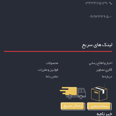
03434251290
09193346500
لینک های سریع
اخبار و اطلاع رساني
محصولات
گالري تصاوير
قوانين و مقررات
درباره ما
تماس با ما
خبرنامه