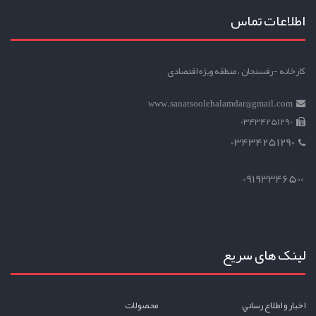
اطلاعات تماس
کارخانه -رفسنجان ، منطقه ویژه اقتصادی
www.sanatsoolehalamdar@gmail.com
03434251290
03434251290
09193346500
لینک های سریع
اخبار و اطلاع رساني
محصولات