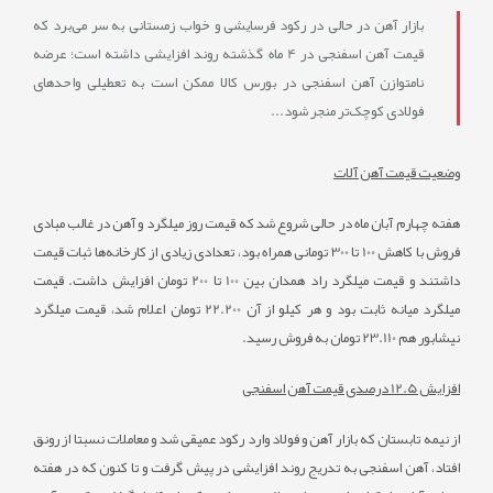
بازار آهن در حالی در رکود فرسایشی و خواب زمستانی به سر می‌برد که
قیمت آهن اسفنجی در 4 ماه گذشته روند افزایشی داشته است؛ عرضه
نامتوازن آهن اسفنجی در بورس کالا ممکن است به تعطیلی واحدهای
فولادی کوچک‌تر منجر شود...
وضعیت قیمت آهن آلات
هفته چهارم آبان ماه در حالی شروع شد که قیمت روز میلگرد و آهن در غالب مبادی
فروش با کاهش 100 تا 300 تومانی همراه بود، تعدادی زیادی از کارخانه‌ها ثبات قیمت
داشتند و قیمت میلگرد راد همدان بین 100 تا 200 تومان افزایش داشت. قیمت
میلگرد میانه ثابت بود و هر کیلو از آن 22.200 تومان اعلام شد، قیمت میلگرد
نیشابور هم 23.110 تومان به فروش رسید.
افزایش 12.5 درصدی قیمت آهن اسفنجی
از نیمه تابستان که بازار آهن و فولاد وارد رکود عمیقی شد و معاملات نسبتا از رونق
افتاد، آهن اسفنجی به تدریج روند افزایشی در پیش گرفت و تا کنون که در هفته