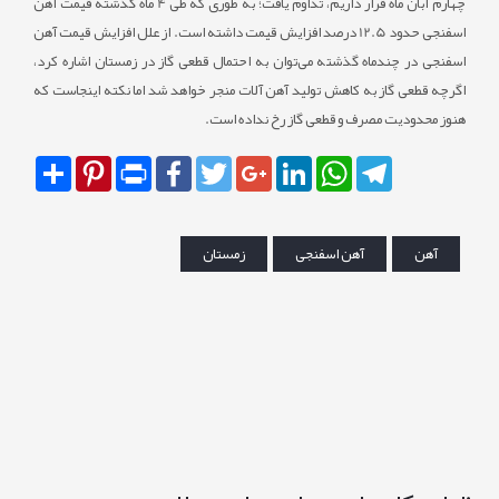
چهارم آبان ماه قرار داریم، تداوم یافت؛ به طوری که طی 4 ماه گذشته قیمت آهن
اسفنجی حدود 12.5 درصد افزایش قیمت داشته است. از علل افزایش قیمت آهن
اسفنجی در چندماه گذشته می‌توان به احتمال قطعی گاز در زمستان اشاره کرد،
اگرچه قطعی گاز به کاهش تولید آهن آلات منجر خواهد شد اما نکته اینجاست که
هنوز محدودیت مصرف و قطعی گاز رخ نداده است.
Share
Pinterest
Print
Facebook
Twitter
Google+
LinkedIn
WhatsApp
Telegram
آهن
آهن اسفنجی
زمستان