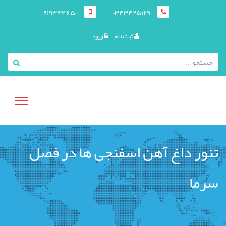
09193346500
03434251290
ثبت نام
ورود
منوی
تنور داغ آهن اسفنجی ها در فصل
کاربری
سرما