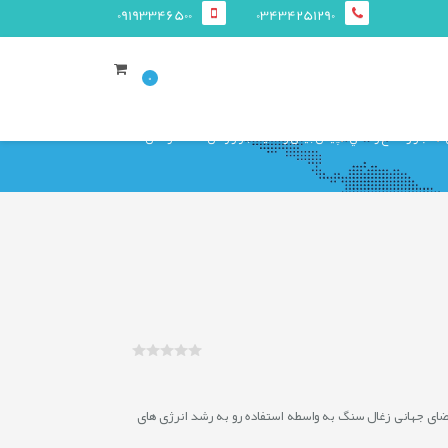
09193346500
03434251290
0
اخبار و اطلاع رساني
پیش بینی وضعیت بازار زغال سنگ در سال ۲۰۲۴
کرده است که تقاضای جهانی زغال سنگ به واسطه استفاده رو به رشد انرژی های