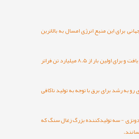
ود با عنوان "زغال سنگ ۲۰۲۳" اعلام کرد که تقاضای جهانی برای این منبع انرژی امسال به بالاترین
این آژانس پیش بینی می‌کند که تقاضای جهانی برای زغال سنگ تا پایان سال ۲۰۲۳، ۱.۴ درصد افزایش خواهد یافت و برای اولین بار از ۸.۵ میلیارد تن فراتر
رشد کند که عمدتاً ناشی از تقاضای رو به رشد برای برق با توجه به تولید ناکافی
ندونزی - سه تولیدکننده بزرگ زغال سنگ که