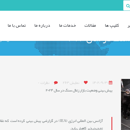
ر
کليپ ها
مقالات
خدمات ما
درباره ما
تماس با ما
گ در سال ۲۰۲۴
صفحه ی اصلی
1402/9/30
نمایش
263
نظرات
0
پیش بینی وضعیت بازار زغال سنگ در سال ۲۰۲۴
آژانس بین المللی انرژی (IEA) در گزارشی پیش بینی 
تجدیدپذیر کاهش یابد.