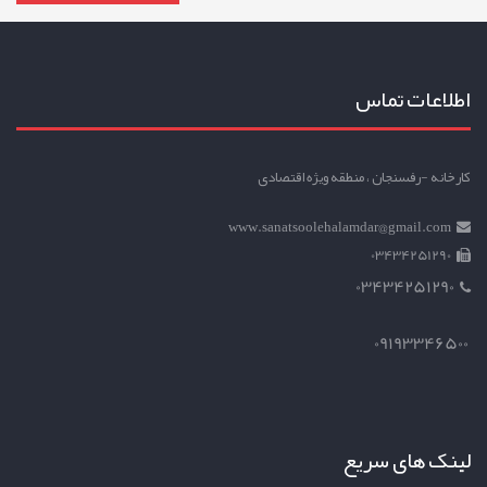
اطلاعات تماس
کارخانه -رفسنجان ، منطقه ویژه اقتصادی
www.sanatsoolehalamdar@gmail.com
03434251290
03434251290
09193346500
لینک های سریع