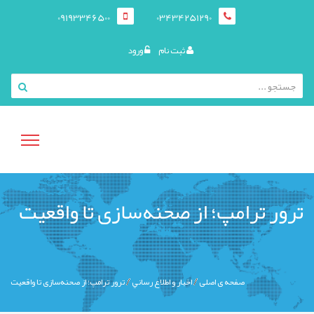
09193346500
03434251290
ثبت نام
ورود
منوی
ترور ترامپ؛ از صحنه‌سازی تا واقعیت
کاربری
صفحه ی اصلی
اخبار و اطلاع رساني
ترور ترامپ؛ از صحنه‌سازی تا واقعیت