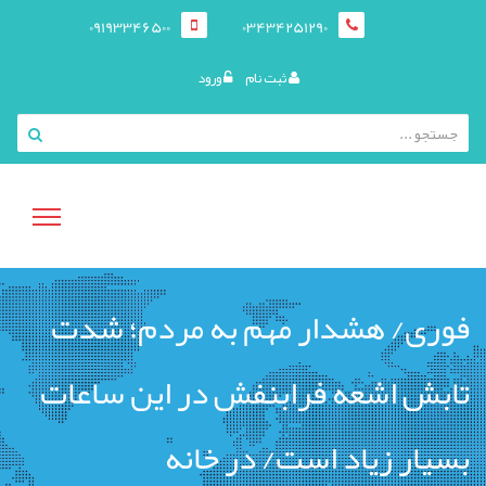
09193346500
03434251290
ثبت نام
ورود
منوی
فوری/ هشدار مهم به مردم؛ شدت
کاربری
تابش اشعه فرابنفش در این ساعات
بسیار زیاد است/ در خانه