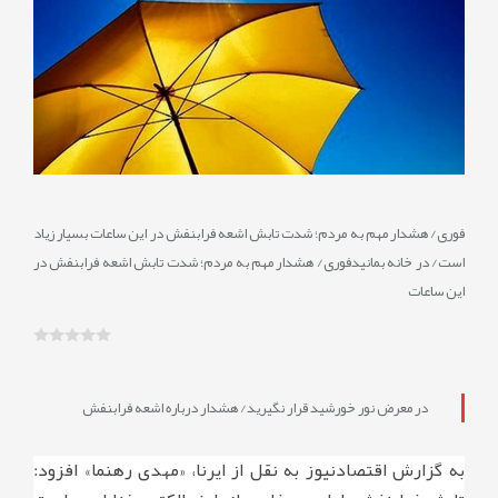
نمایش
نظرات
0
فوری/ هشدار مهم به مردم؛ شدت تابش اشعه فرابنفش در این ساعات بسیار زیاد
است/ در خانه بمانیدفوری/ هشدار مهم به مردم؛ شدت تابش اشعه فرابنفش در
این ساعات
در معرض نور خورشید قرار نگیرید/ هشدار درباره اشعه فرابنفش
به گزارش اقتصادنیوز به نقل از ایرنا، «مهدی رهنما» افزود: