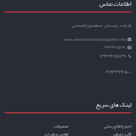
اطلاعات تماس
کارخانه -رفسنجان ، منطقه ویژه اقتصادی
www.sanatsoolehalamdar@gmail.com
03434251290
03434251290
09193346500
لینک های سریع
اخبار و اطلاع رساني
محصولات
گالري تصاوير
قوانين و مقررات