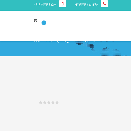
09193346500
03434251290
0
صفحه ی اصلی
اخبار و اطلاع رساني
خبر فولاد ایران