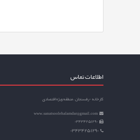
اطلاعات تماس
کارخانه -رفسنجان ، منطقه ویژه اقتصادی
www.sanatsoolehalamdar@gmail.com
03434251290
03434251290