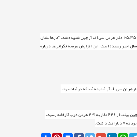
فولاد ایران: هفته گذشته در بازار واردات سنگ آهن چین آخرین قیمت سنگ آهن خلوص 61 درصد نسبت به هفته قبل تغییر جدی نداشت و 105.35 دلار هر تن سی اف آر چین شنیده شد. آمارها نشان
سال اخیر رسیده است. این افزایش عرضه نگرانی‌ها درباره
Share
Pinterest
Print
Facebook
Twitter
Google+
LinkedIn
WhatsApp
Telegra