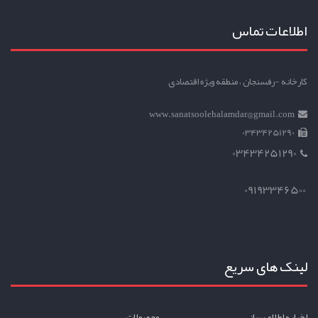
اطلاعات تماس
کارخانه -رفسنجان ، منطقه ویژه اقتصادی
www.sanatsoolehalamdar@gmail.com
03434251290
03434251290
09193346500
لینک های سریع
اخبار و اطلاع رساني
محصولات