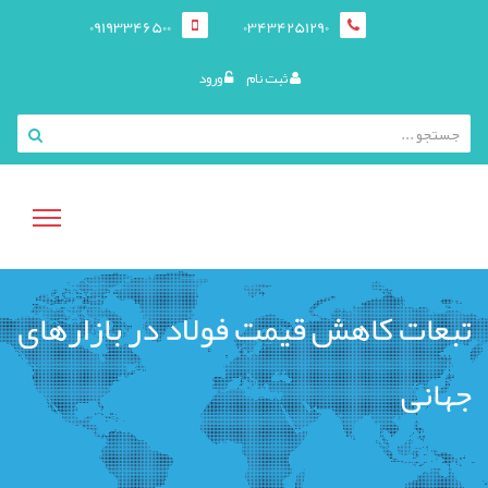
09193346500
03434251290
ثبت نام
ورود
منوی
تبعات کاهش قیمت فولاد در بازارهای
کاربری
جهانی