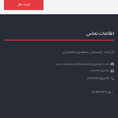
اطلاعات تماس
کارخانه -رفسنجان ، منطقه ویژه اقتصادی
www.sanatsoolehalamdar@gmail.com
03434251290
03434251290
09193346500