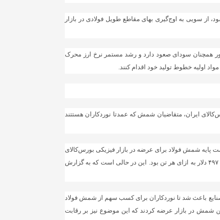
ود، از سویی به اوج‌‌‌گیری بهای مقاطع طویل فولادی در بازار
شور همچنان سودای صعود دارد و رشد مستمر نرخ ارز محرک
اد اولیه خطوط تولید خود اقدام کنند.
س‌کالای ایران، متقاضیان شمش که عمدتا نوردکاران هستتند
یمت پایه شمش فولاد برای عرضه در بازار فیزیکی بورس‌کالای
ایران برابر ۱۳‌هزار تومان تا ۱۴‌هزار و ۲۶۰تومان تعیین شد که با احتساب دلار نیمایی ۲۸‌هزار و ۷۰۰ تومان، بهای دلاری عرضه شمش برابر ۴۵۳ تا ۴۹۷ دلار به ازای هر تن بود. این در حالی است که به گزارش
ز صنایع باعث شد تا نوردکاران برای کسب سهم از شمش فولاد
ابت قیمتی شوند. در عین حال واحدهای فولادی از میزان عرضه شمش در رینگ صنعتی بورس‌کالا کاستند و تنها ۶۹ هزار تن شمش در بازار عرضه کردند که این موضوع نیز بر رقابت