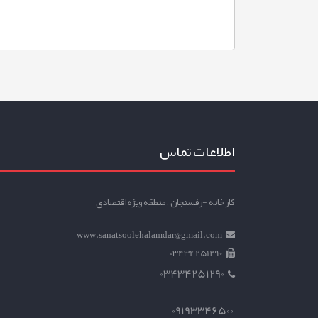
اطلاعات تماس
کارخانه -رفسنجان ، منطقه ویژه اقتصادی
www.sanatsoolehalamdar@gmail.com
03434251290
03434251290
09193346500