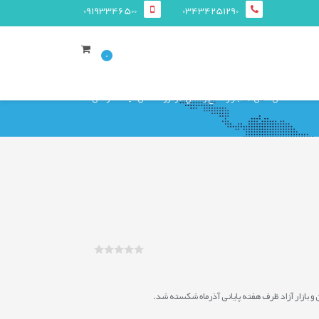
09193346500
03434251290
0
صفحه ی اصلی
اخبار و اطلاع رساني
رکوردشکنی قیمت فولادی ها
 و بازار آزاد ظرف هفته پایانی آذرماه شکسته شد.