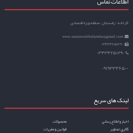
اطلاعات تماس
کارخانه -رفسنجان ، منطقه ویژه اقتصادی
www.sanatsoolehalamdar@gmail.com
03434251290
03434251290
09193346500
لینک های سریع
اخبار و اطلاع رساني
محصولات
گالري تصاوير
قوانين و مقررات