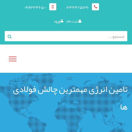
09193346500
03434251290
ثبت نام
ورود
منوی
تامین انرژی مهمترین چالش فولادی
کاربری
ها