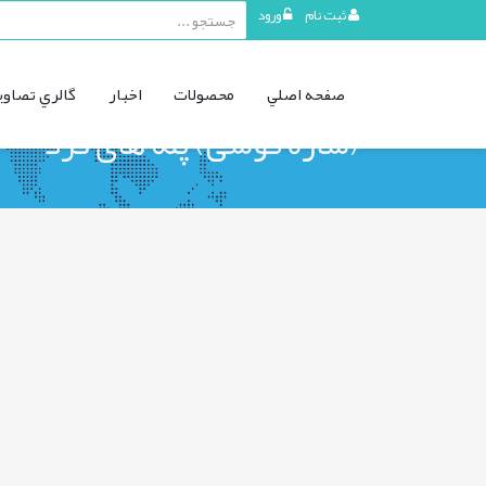
ثبت نام
ورود
منوی
صفحه اصلي
محصولات
اخبار
گالري تصاوي
کاربری
(سازه قوسی) پله های گرد