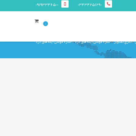
09193346500
03434251290
0
گالري تصاوير
(سازه قوسی) پله های گرد
(سازه قوسی) پله های گرد