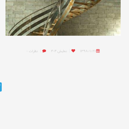
1398/1/21
نمایش
404
نظرات
0
m