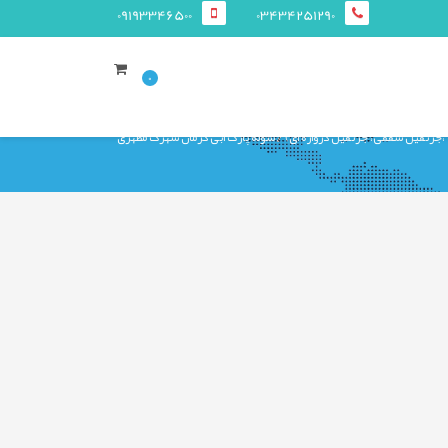
09193346500
03434251290
0
،جرثقیل سقفی، جرثقیل دروازه ای)
سوله پارک ابی کرمان شهرک مطهری