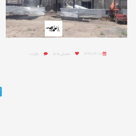
1398/4/18
نمایش
505
نظرات
0
m