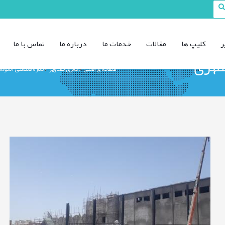
ر
کليپ ها
مقالات
خدمات ما
درباره ما
تماس با ما
طهری
صفحه ی اصلی
گالري تصاوير
سازه صنعتی (سوله 