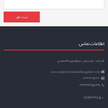
اطلاعات تماس
کارخانه -رفسنجان ، منطقه ویژه اقتصادی
www.sanatsoolehalamdar@gmail.com
03434251290
03434251290
09193346500