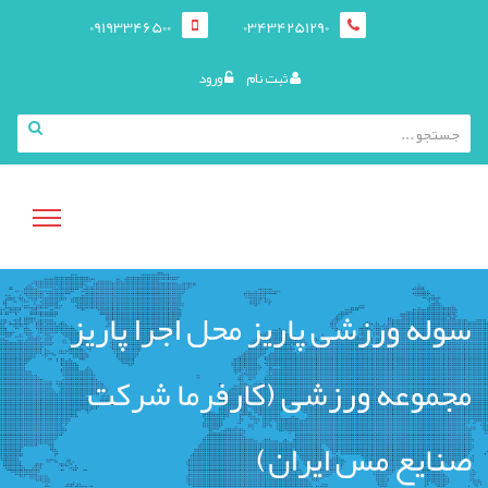
09193346500
03434251290
ثبت نام
ورود
منوی
سوله ورزشی پاریز محل اجرا پاریز
کاربری
مجموعه ورزشی (کارفرما شرکت
صنایع مس ایران)