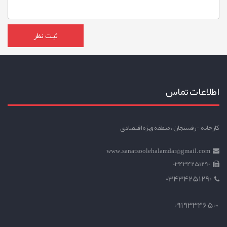
اطلاعات تماس
کارخانه -رفسنجان ، منطقه ویژه اقتصادی
www.sanatsoolehalamdar@gmail.com
03434251290
03434251290
09193346500