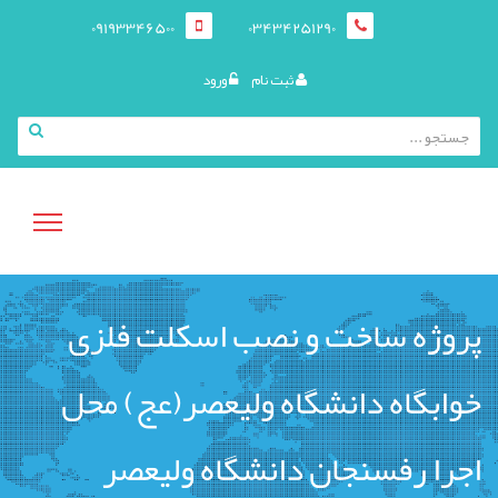
09193346500
03434251290
ثبت نام
ورود
منوی
پروژه ساخت و نصب اسکلت فلزی
کاربری
خوابگاه دانشگاه ولیعصر(عج) محل
اجرا رفسنجان دانشگاه ولیعصر