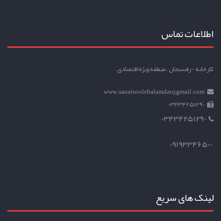
اطلاعات تماس
کارخانه -رفسنجان ، منطقه ویژه اقتصادی
www.sanatsoolehalamdar@gmail.com
03434251290
03434251290
09193346500
لینک های سریع