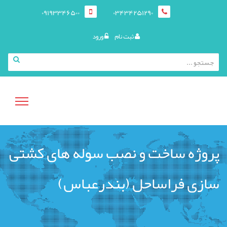
09193346500
03434251290
ثبت نام
ورود
منوی
پروژه ساخت و نصب سوله های کشتی
کاربری
سازی فراساحل (بندرعباس)