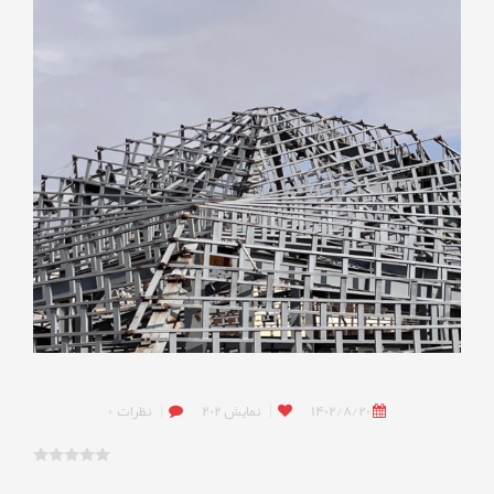
1402/8/20
نمایش
202
نظرات
0