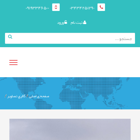
09193346500
03434251290
ثبت نام
ورود
منوی
صفحه ی اصلی
گالري تصاوير
کاربری