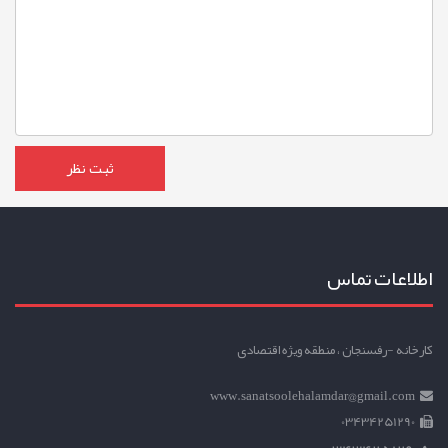
اطلاعات تماس
کارخانه -رفسنجان ، منطقه ویژه اقتصادی
www.sanatsoolehalamdar@gmail.com
03434251290