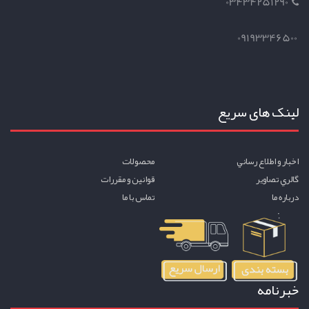
03434251290
09193346500
لینک های سریع
اخبار و اطلاع رساني
محصولات
گالري تصاوير
قوانين و مقررات
درباره ما
تماس با ما
خبرنامه