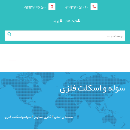
09193346500
03434251290
ثبت نام
ورود
منوی
سوله و اسکلت فلزی
کاربری
صفحه ی اصلی
گالري تصاوير
سوله و اسکلت فلزی