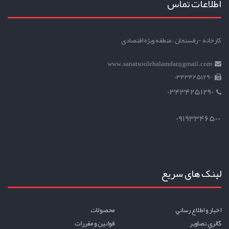
اطلاعات تماس
کارخانه -رفسنجان ، منطقه ویژه اقتصادی
www.sanatsoolehalamdar@gmail.com
03434251290
03434251290
09193346500
لینک های سریع
اخبار و اطلاع رساني
محصولات
گالري تصاوير
قوانين و مقررات