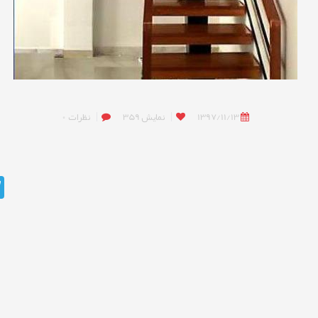
1397/11/13
نمایش
359
نظرات
0
m