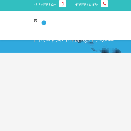
09193346500
03434251290
0
صفحه ی اصلی
گالري تصاوير
(سازه قوسی) پله های گرد