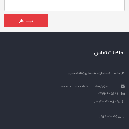
اطلاعات تماس
کارخانه -رفسنجان ، منطقه ویژه اقتصادی
www.sanatsoolehalamdar@gmail.com
03434251290
03434251290
09193346500