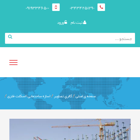
09193346500
03434251290
ثبت نام
ورود
منوی
صفحه ی اصلی
گالري تصاوير
(سازه ساختمانی) اسکلت فلزی
کاربری