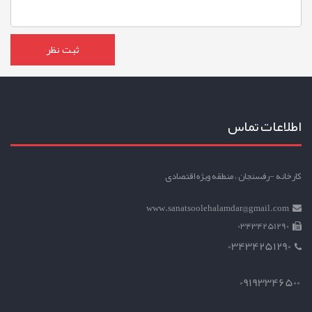
اطلاعات تماس
کارخانه -رفسنجان ، منطقه ویژه اقتصادی
www.sanatsoolehalamdar@gmail.com
03434251290
03434251290
09193346500