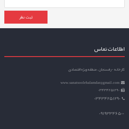
اطلاعات تماس
کارخانه -رفسنجان ، منطقه ویژه اقتصادی
www.sanatsoolehalamdar@gmail.com
03434251290
03434251290
09193346500