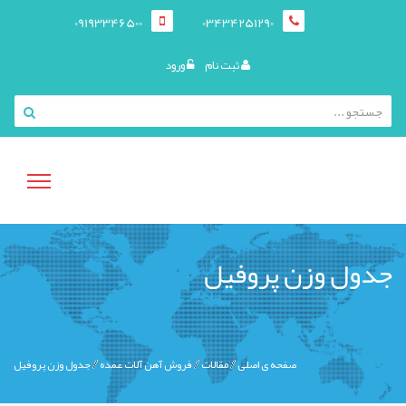
09193346500
03434251290
ثبت نام
ورود
منوی
جدول وزن پروفیل
کاربری
صفحه ی اصلی
مقالات
فروش آهن آلات عمده
جدول وزن پروفیل