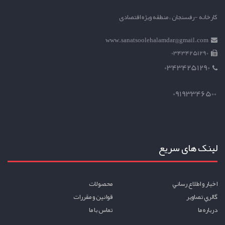
کارخانه -رفسنجان ، منطقه ویژه اقتصادی
www.sanatsoolehalamdar@gmail.com
03434251290
03434251290
09193346500
لینک های سریع
اخبار و اطلاع رساني
محصولات
گالري تصاوير
قوانين و مقررات
درباره ما
تماس با ما