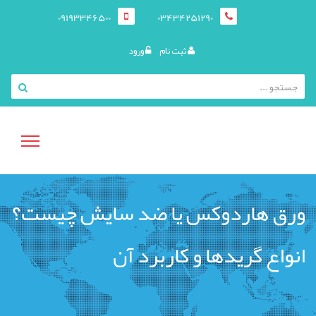
09193346500
03434251290
ثبت نام
ورود
منوی
ورق هاردوکس یا ضد سایش چیست؟
کاربری
انواع گریدها و کاربرد آن