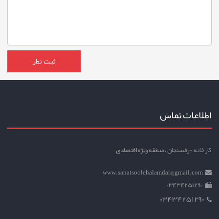
اطلاعات تماس
کارخانه -رفسنجان ، منطقه ویژه اقتصادی
www.sanatsoolehalamdar@gmail.com
03434251290
03434251290