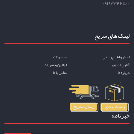
09193346500
لینک های سریع
اخبار و اطلاع رساني
محصولات
گالري تصاوير
قوانين و مقررات
درباره ما
تماس با ما
خبرنامه