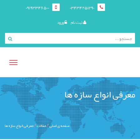
09193346500
03434251290
ثبت نام
ورود
منوی
معرفی انواع سازه ها
کاربری
صفحه ی اصلی
مقالات
معرفی انواع سازه ها