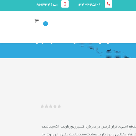
09193346500
03434251290
0
صفحه ی اصلی
مقالات
آشنایی با سند بلاست و عملکرد آن
قاطع آهنی با قرار گرفتن در معرض اکسیژن و رطوبت، اکسید شده
وش‌های مختلفی وجود دارد. عملیات سندبلاست یکی از این روش‌ها