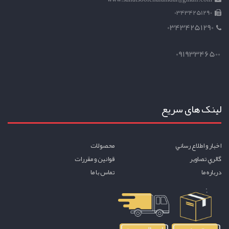
03434251290
03434251290
09193346500
لینک های سریع
اخبار و اطلاع رساني
محصولات
گالري تصاوير
قوانين و مقررات
درباره ما
تماس با ما