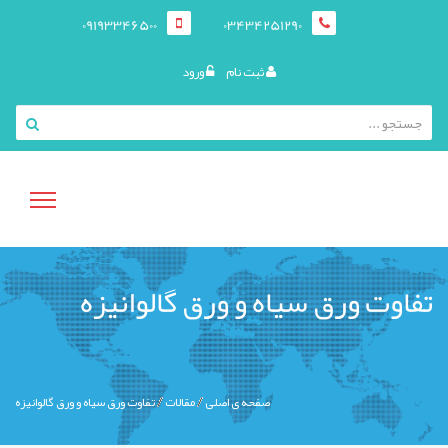
09193346500
03434251290
ثبت نام
ورود
منوی
تفاوت ورق سیاه و ورق گالوانیزه
کاربری
صفحه ی اصلی
مقالات
تفاوت ورق سیاه و ورق گالوانیزه