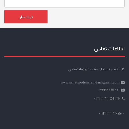
اطلاعات تماس
کارخانه -رفسنجان ، منطقه ویژه اقتصادی
www.sanatsoolehalamdar@gmail.com
03434251290
03434251290
09193346500