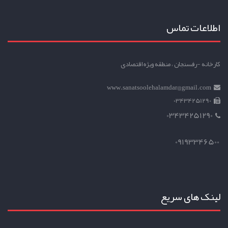
اطلاعات تماس
کارخانه -رفسنجان ، منطقه ویژه اقتصادی
www.sanatsoolehalamdar@gmail.com
03434251290
03434251290
09193346500
لینک های سریع