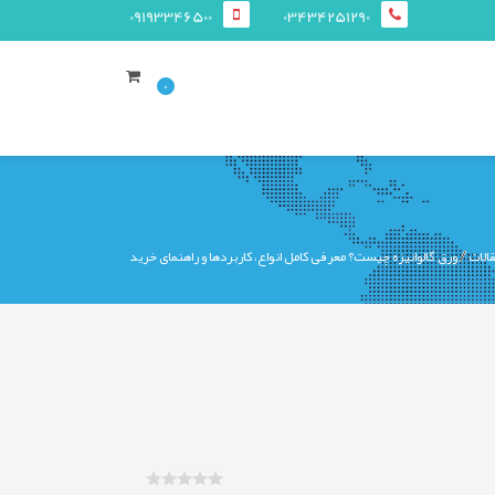
09193346500
03434251290
0
الات
ورق گالوانیزه چیست؟ معرفی کامل انواع، کاربردها و راهنمای خرید