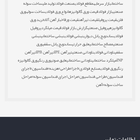
ساختمان
بازار سرمایه
مقاطع فولادی
صنعت فولاد
تولید ملی
ساخت سوله
صنعتی
بازار فولاد
قیمت ورق گالوانیزه
انواع ورق فولادی
ساخت سوله
ورق
فلزی
قیمت پروفیل
قیمت تیرآهن
قیمت ورق
اخبار آهن آلات
خرید ورق
گالوانیزه
پروفیل صنعتی
گزارش بازار فولاد
قیمت میلگرد
پروفیل
فولادی
ساندویچ پانل دیواری
نبشی فولادی
نبشی ساختمانی
نبشی
صنعتی
مصالح ساختمانی
عایق حرارتی
ساندویچ پانل سقفی
ورق
سقفی
ناودانی فولادی
ناودانی صنعتی
تیرآهن IPE
تیرآهن IPB
تیرآهن
INP
میلگرد ساختمانی
ناودانی ساختمانی
عایق صوتی
ورق رنگی
ورق گالوانیزه
رنگی
ورق فولادی
صنایع فولادی
#اجزا
#طراحی
#هزینه
#فنداسیون
#اجرای
فنداسیون
#طراحی فنداسیون
#مراحل اجرای فنداسیون سوله
#مراحل
ساخت سوله
#آهن
اطلاعات تماس