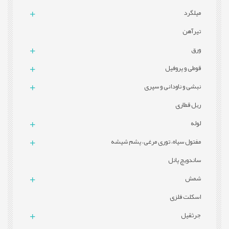
میلگرد
تيرآهن
ورق
قوطی و پروفيل
نبشی و ناودانی و سپری
ریل قطاری
لوله
مفتول سیاه، توری مرغی، پشم شیشه
ساندویچ پانل
شمش
اسکلت فلزی
جرثقیل