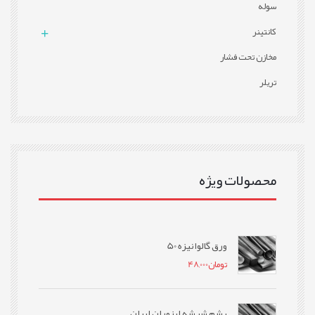
سوله
کانتینر
مخازن تحت فشار
تریلر
محصولات ویژه
ورق گالوانیزه 50
تومان
48,000
پشم شیشه ایزوران ایران