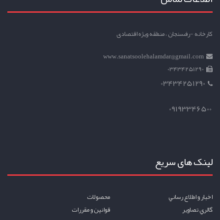
کارخانه -رفسنجان ، منطقه ویژه اقتصادی
www.sanatsoolehalamdar@gmail.com
03434251290
03434251290
09193346500
لینک های سریع
اخبار و اطلاع رساني
محصولات
گالري تصاوير
قوانين و مقررات