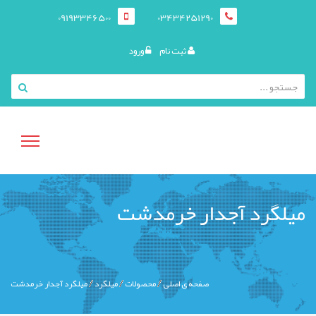
09193346500
03434251290
ثبت نام
ورود
منوی
میلگرد آجدار خرمدشت
کاربری
صفحه ی اصلی
محصولات
میلگرد
میلگرد آجدار خرمدشت