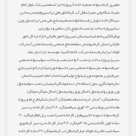
مطهری کرمان
سوله تصفیه خانه آب
پروژه اجرا شده
شهربابک بلوار امام
علی
دانشگاه ولی عصر
انتقال آب کرمان
اتاق های ترانس
پروفیل
مدرسه ابن
سینا
کارخانه نئوپان رفسنجان
لوله صنعتی
صنایع ملی مس ایران
جدول وزن
نبشی
پروژه ساخت و نصب
ساندویچ پانل سقفی و دیواری
تیر
ورقی
گلگهر
پشم شیشه
مسکن مهر
پروژه امور مالیاتی انار
اداره کل امور
مالیاتی استان کرمان
پوشش سقف
مجتمع صنعتی رفسنجان
مخزن آب
شرکت
فولاد ایرانیان
رفسنجان
شرکت خاتم الانبیاء موسسه حراء
انبار نمک
سربیژن
پروژه ساخت و نصب 8 واحدی
نصب و ساخت سوله
سوله صنعتی
جیرفت
سوله سازی
سوله صنعتی سیرجان
سوله ورزشی
اداره راه و شهرسازی
جیرفت
پاریز مجموعه ورزشی
انواع لوله
کمیته امداد امام خمینی
ساختمان
سازی
جوشکاری بدون استفاده از دست
جوشکاری
انیمیشن نصب سوله
جدول
وزن ورق روغنی
جدول اشتال ورق روغنی
جدول اشتال میلگرد
میلگرد
ساده
میلگرد آجدار خرمدشت
دهنده
میلگرد آجدار
تشکیل
طرح ها و پروژه
ها
ساخت
تیر ورق
نبشی 3×6
ورق سیاه
میلگرد 18 آجدار کارخانه بردسیر
کرمان
سوله تسویه خانه
پروفیل کارخانه صدرا
نصب ریل قطار
میلگرد 30
ساده کویر کاشان
نبشی 5×4
میلگرد 16 آجدار کارخانه بردسیر کرمان
ورق
سیاه شیت فابریک فولاد مبارکه
انتقال اب کرمان
میلگرد32 ساده کارخانه