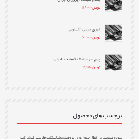
تومان
1,190,000
توری مرغی 9کیلویی
تومان
620,000
پیچ سرمته 7/5سانت تایوان
تومان
2,950
برچسب های محصول
سوله صنعتی
ریل قطار
جدول وزن پروفیل
سوله
اسکلت فلزی
شرکت
شرکت