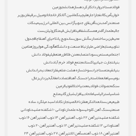
فولاد
مستاجر
واردات
کارکرده
سازه
دانشجو
زمین
خواری
آمریکا
انفجار
اجاره
لیچینگ
ماشین آلات
کارخانجات
اتومبیل برقی
فلزی
وزیر
صنعت
درآمد
بنزین
آفریقای جنوبی
آژانس بین المللی انرژی
بیمه
نکات
جالب
علمدار
آقدره
مسکن
شفافیت
افزایش قیمت
گازوئیل
زیست
محیطی
زیرساخت
مدارس
آتش سوزی
ساندویچ پانل
احیای آهن
قاچاق
جدول
تناوبی
صنایع
اراضی ملی
ارتباط صنعت و دانشگاه
آلودگی هوا
پروژه
تامین
اجتماعی
مستمری
سود
اعتصاب
معدن طلا
طزره
تعطیلی
فولاد دانش
بنیان
تجارت جهانی
پاکستان
مجتمع فولاد خرم آباد
دانش
بنیان
قیمت
مستاجران
سوخت
سازه هشت ضلعی
فلزات
معادن
بحران
دانش
بومی
سپاهان
عمان
استخراج
سنگ آهن
اقتصاد
دامغان
آبخیزداری
زغال
سنگ
محصولات فولادی
معدنی
اختلال
فوتبال
زمین
شناسی
استرالیا
سهام
اتحادیه
افزایش
بازرگانی
منابع
طبیعی
عربستان
عدالت
کره
فلز
ناخالصی
تجارت
کانادا
سبد میلگرد ساده
صنعتی
سنگ آهن کلوخه
سوله علمدار
ناودانی 10 شکفته مشهد
ناودانی
شکفته مشهد
تیرآهن 22 ذوب آهن
تیرآهن 14 ذوب آهن
تیرآهن 16 ذوب
آهن
ناودانی 12 شکفته مشهد
تیرآهن 12 ذوب آهن
تیرآهن 20 ذوب
آهن
تیرآهن 18 ذوب آهن
مس
آهن الات
تیرآهن 27 ذوب آهن
تیرآهن 24