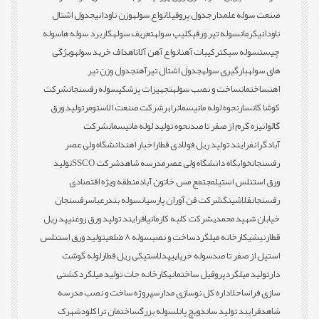
صنعت سوله علمدار
جدول پروفیل
انواع سوله
وزن ناودانی
جدول اشتال
ناودانی
کرمان
سوله تیر ورقی
کلیپ سوله
تعریف سوله
کاربرد سوله ها
سوله
چیست
سوله سبک
ترکیبات آهن
انواع آهن آلات
اهداف خرید سوله
ویژگی
های سوله
بارگیری سوله
جدول اشتال تیرآهن
جدول وزن تیر
اهن
ساختمان
ساخت و نصب سوله
تجهیزات پزشکی
سوله رفسنجان
شرکت
کوشا کانسار
نحوه لوله مانیسمان
رابر
شرکت صنعت الاستومر
تولید ورق
گالوانیزه گرم از صفر تا صد
نحوه تولید لوله مانیسمان
شرکت
آبادگران
فرایند تولید ریل فولادی قطار
اخبار اهن
دانشگاه ولی عصر
رفسنجان
خوابگاه دانشگاه ولی عصر
مدرسه شاهد
شرکت SSCO
تولید
ورق استنلس استیل
مجتمع مس خاتون آباد
منطقه ویژه اقتصادی
رفسنجان
فلاشینگ
شرکت فن آوران پارسیان
سوله بندرعباس
رفسنجان
خیابان شهید محمدی
شرکت کلبه کارمانیا
فرایند تولید ورق روغنی
پد ریل
قطار
نبشی
کارخانه میلگرد
ساخت و نصب
سوله 8 ضلعی
تولید ورق استنلس
استیل از صفر تا صد
سوله خرپایی
پدلاستیکی ریل قطار
لوله گوشت
دار
تولید میلگرد
پروفیل ساختمانی
کارخانه جات تولید میلگرد
کشتی
سازی فراساحل
اداره کل نوسازی مدارس
پروژه ساخت و نصب مدرسه
شاهد
فرایند تولید ساندویچ پانل
سوله بزرگ
ساختمان تراکلود
شهرک