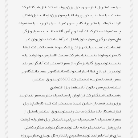
سوله صنعتی
ریل قطار
سوله
جدول وزن پروفیل
اسکلت فلزی
شرکت
شرکت
صنعت سوله علمدار
جدول پروفیل
انواع سوله
وزن ناودانی
جدول اشتال
ناودانی
کرمان
سوله تیر ورقی
کلیپ سوله
تعریف سوله
کاربرد سوله ها
سوله
چیست
سوله سبک
ترکیبات آهن
انواع آهن آلات
اهداف خرید سوله
ویژگی
های سوله
بارگیری سوله
جدول اشتال تیرآهن
ساختمان
جدول وزن تیر
اهن
ساخت و نصب سوله
تجهیزات پزشکی
سوله رفسنجان
شرکت کوشا
کانسار
نحوه لوله مانیسمان
رابر
شرکت صنعت الاستومر
نحوه تولید لوله
مانیسمان
تولید ورق گالوانیزه گرم از صفر تا صد
شرکت آبادگران
فرایند
تولید ریل فولادی قطار
اخبار اهن
خوابگاه دانشگاه ولی عصر
دانشگاه ولی
عصر رفسنجان
مدرسه شاهد
شرکت SSCO
تولید ورق استنلس
استیل
مجتمع مس خاتون آباد
منطقه ویژه اقتصادی
رفسنجان
فلاشینگ
شرکت فن آوران پارسیان
سوله بندرعباس
فرایند تولید
ورق روغنی
رفسنجان خیابان شهید محمدی
شرکت کلبه کارمانیا
پد ریل
قطار
نبشی
کارخانه میلگرد
ساخت و نصب
تولید ورق استنلس استیل از
صفر تا صد
سوله 8 ضلعی
سوله خرپایی
پدلاستیکی ریل قطار
لوله گوشت
دار
پروفیل ساختمانی
کارخانه جات تولید میلگرد
تولید میلگرد
کشتی
سازی فراساحل
فرایند تولید ساندویچ پانل
اداره کل نوسازی مدارس
پروژه