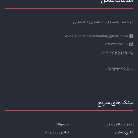
کارخانه -رفسنجان ، منطقه ویژه اقتصادی
www.sanatsoolehalamdar@gmail.com
03434251290
03434251290
09193346500
لینک های سریع
اخبار و اطلاع رساني
محصولات
گالري تصاوير
قوانين و مقررات