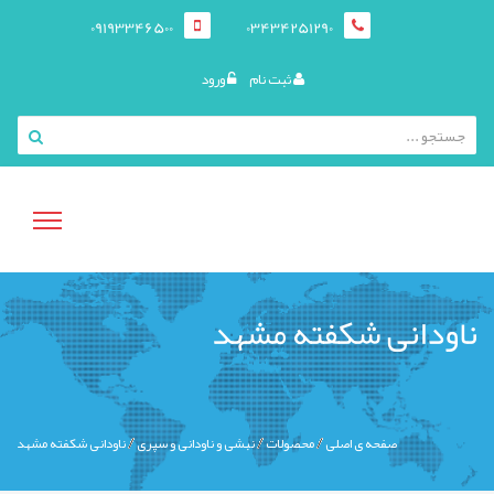
09193346500
03434251290
ثبت نام
ورود
منوی
ناودانی شکفته مشهد
کاربری
صفحه ی اصلی
محصولات
نبشی و ناودانی و سپری
ناودانی شکفته مشهد