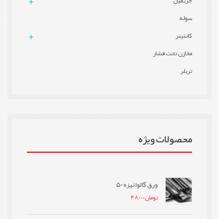
جرثقیل
سوله
کانتینر
مخازن تحت فشار
تریلر
محصولات ویژه
ورق گالوانیزه 50
تومان
48,000