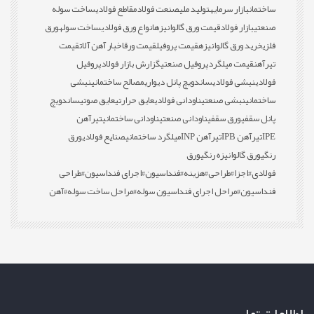
ساختمان
بازار سرمایه
تولید ملی
صنعت فولاد
مقاطع فولادی
ساخت سوله
صنعتی
بازار فولاد
قیمت ورق گالوانیزه
انواع ورق فولادی
ساخت سوله
ورق
فلزی
خرید ورق گالوانیزه
قیمت پروفیل
قیمت ورق
اخبار آهن آلات
قیمت
تیرآهن
قیمت میلگرد
پروفیل صنعتی
گزارش بازار فولاد
پروفیل
فولادی
نبشی فولادی
ساندویچ پانل دیواری
مصالح ساختمانی
نبشی
ساختمانی
نبشی صنعتی
ناودانی فولادی
عایق حرارتی
عایق صوتی
ساندویچ
پانل سقفی
ورق سقفی
ناودانی صنعتی
ناودانی ساختمانی
تیرآهن
IPE
تیرآهن IPB
تیرآهن INP
میلگرد ساختمانی
صنایع فولادی
ورق
رنگی
ورق گالوانیزه رنگی
ورق
فولادی
#اجزا
#طراحی
#هزینه
#فنداسیون
#اجرای فنداسیون
#طراحی
فنداسیون
#مراحل اجرای فنداسیون سوله
#مراحل ساخت سوله
#آهن
اطلاعات تماس