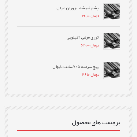
پشم شیشه ایزوران ایران
تومان
1,190,000
توری مرغی 9کیلویی
تومان
620,000
پیچ سرمته 7/5سانت تایوان
تومان
2,950
برچسب های محصول