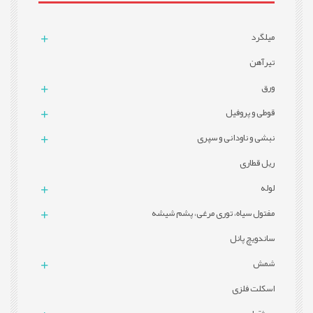
میلگرد
تيرآهن
ورق
قوطی و پروفيل
نبشی و ناودانی و سپری
ریل قطاری
لوله
مفتول سیاه، توری مرغی، پشم شیشه
ساندویچ پانل
شمش
اسکلت فلزی