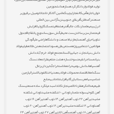
تولید فولاد
واردات
کارکرده
سازه
دانشجو
زمین
خواری
اجاره
آمریکا
انفجار
لیچینگ
ماشین آلات
کارخانجات
اتومبیل برقی
وزیر
صنعت
درآمد
فلزی
آفریقای جنوبی
بنزین
آژانس بین المللی
انرژی
بیمه
علمدار
نکات جالب
آقدره
شفافیت
مسکن
گازوئیل
افزایش
قیمت
مدارس
زیرساخت
زیست محیطی
آتش سوزی
ساندویچ پانل
قاچاق
جدول
تناوبی
احیای آهن
صنایع
ارتباط صنعت و دانشگاه
اراضی ملی
آلودگی
هوا
تامین اجتماعی
پروژه
مستمری
طزره
سود
اعتصاب
معدن طلا
تعطیلی
فولاد
دانش بنیان
تجارت جهانی
پاکستان
مجتمع فولاد خرم آباد
دانش
بنیان
مستاجران
قیمت
سوخت
سازه هشت ضلعی
فلزات
معادن
سنگ
آهن
سپاهان
دانش بومی
بحران
عمان
استخراج
آبخیزداری
زغال
سنگ
دامغان
اقتصاد
محصولات فولادی
معدنی
اختلال
فوتبال
استرالیا
زمین
شناسی
سهام
عربستان
بازرگانی
افزایش
اتحادیه
منابع
طبیعی
عدالت
کره
فلز
ناخالصی
تجارت
کانادا
سبد میلگرد ساده صنعتی
سنگ
آهن کلوخه
سوله علمدار
ناودانی 10 شکفته مشهد
ناودانی شکفته
مشهد
تیرآهن 22 ذوب آهن
تیرآهن 14 ذوب آهن
تیرآهن 16 ذوب
آهن
ناودانی 12 شکفته مشهد
تیرآهن 12 ذوب آهن
تیرآهن 20 ذوب
آهن
تیرآهن 18 ذوب آهن
مس
آهن الات
تیرآهن 27 ذوب آهن
تیرآهن 24