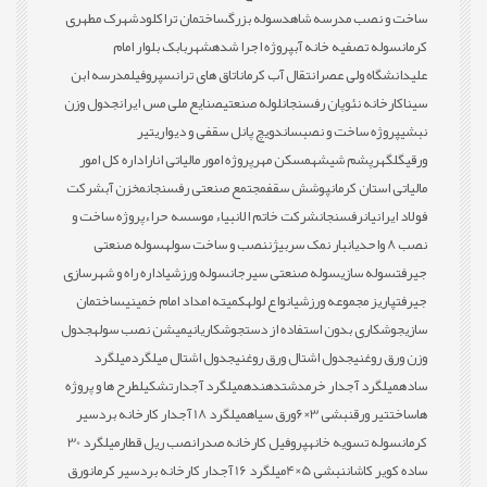
ساخت و نصب مدرسه شاهد
سوله بزرگ
ساختمان تراکلود
شهرک مطهری
کرمان
سوله تصفیه خانه آب
پروژه اجرا شده
شهربابک بلوار امام
علی
دانشگاه ولی عصر
انتقال آب کرمان
اتاق های ترانس
پروفیل
مدرسه ابن
سینا
کارخانه نئوپان رفسنجان
لوله صنعتی
صنایع ملی مس ایران
جدول وزن
نبشی
پروژه ساخت و نصب
ساندویچ پانل سقفی و دیواری
تیر
ورقی
گلگهر
پشم شیشه
مسکن مهر
پروژه امور مالیاتی انار
اداره کل امور
مالیاتی استان کرمان
پوشش سقف
مجتمع صنعتی رفسنجان
مخزن آب
شرکت
فولاد ایرانیان
رفسنجان
شرکت خاتم الانبیاء موسسه حراء
پروژه ساخت و
نصب 8 واحدی
انبار نمک سربیژن
نصب و ساخت سوله
سوله صنعتی
جیرفت
سوله سازی
سوله صنعتی سیرجان
سوله ورزشی
اداره راه و شهرسازی
جیرفت
پاریز مجموعه ورزشی
انواع لوله
کمیته امداد امام خمینی
ساختمان
سازی
جوشکاری بدون استفاده از دست
جوشکاری
انیمیشن نصب سوله
جدول
وزن ورق روغنی
جدول اشتال ورق روغنی
جدول اشتال میلگرد
میلگرد
ساده
میلگرد آجدار خرمدشت
دهنده
میلگرد آجدار
تشکیل
طرح ها و پروژه
ها
ساخت
تیر ورق
نبشی 3×6
ورق سیاه
میلگرد 18 آجدار کارخانه بردسیر
کرمان
سوله تسویه خانه
پروفیل کارخانه صدرا
نصب ریل قطار
میلگرد 30
ساده کویر کاشان
نبشی 5×4
میلگرد 16 آجدار کارخانه بردسیر کرمان
ورق