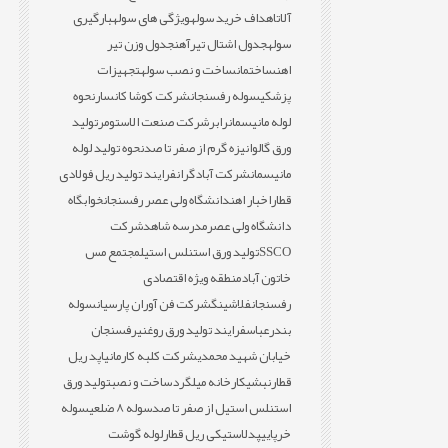
آلات
اهداف خرید سوله
ویژگی های سوله
بارگیری
سوله
جدول اشتال تیرآهن
جدول وزن تیر
اهن
ساختمان
ساخت و نصب سوله
تجهیزات
پزشکی
سوله رفسنجان
شرکت کوشا کانسار
نحوه
لوله مانیسمان
رابر
شرکت صنعت الاستومر
تولید
ورق گالوانیزه گرم از صفر تا صد
نحوه تولید لوله
مانیسمان
شرکت آبادگران
فرایند تولید ریل فولادی
قطار
اخبار اهن
دانشگاه ولی عصر رفسنجان
خوابگاه
دانشگاه ولی عصر
مدرسه شاهد
شرکت
SSCO
تولید ورق استنلس استیل
مجتمع مس
خاتون آباد
منطقه ویژه اقتصادی
رفسنجان
فلاشینگ
شرکت فن آوران پارسیان
سوله
بندرعباس
فرایند تولید ورق روغنی
رفسنجان
خیابان شهید محمدی
شرکت کلبه کارمانیا
پد ریل
قطار
نبشی
کارخانه میلگرد
ساخت و نصب
تولید ورق
استنلس استیل از صفر تا صد
سوله 8 ضلعی
سوله
خرپایی
پدلاستیکی ریل قطار
لوله گوشت