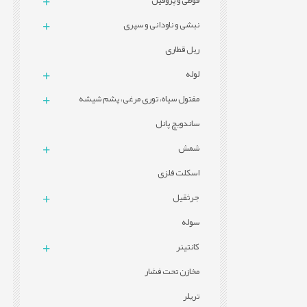
قوطی و پروفيل
نبشی و ناودانی و سپری
ریل قطاری
لوله
مفتول سیاه، توری مرغی، پشم شیشه
ساندویچ پانل
شمش
اسکلت فلزی
جرثقیل
سوله
کانتینر
مخازن تحت فشار
تریلر