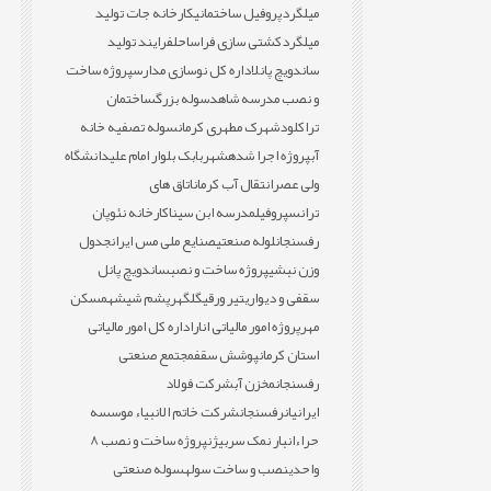
میلگرد
پروفیل ساختمانی
کارخانه جات تولید
میلگرد
کشتی سازی فراساحل
فرایند تولید
ساندویچ پانل
اداره کل نوسازی مدارس
پروژه ساخت
و نصب مدرسه شاهد
سوله بزرگ
ساختمان
تراکلود
شهرک مطهری کرمان
سوله تصفیه خانه
آب
پروژه اجرا شده
شهربابک بلوار امام علی
دانشگاه
ولی عصر
انتقال آب کرمان
اتاق های
ترانس
پروفیل
مدرسه ابن سینا
کارخانه نئوپان
رفسنجان
لوله صنعتی
صنایع ملی مس ایران
جدول
وزن نبشی
پروژه ساخت و نصب
ساندویچ پانل
سقفی و دیواری
تیر ورقی
گلگهر
پشم شیشه
مسکن
مهر
پروژه امور مالیاتی انار
اداره کل امور مالیاتی
استان کرمان
پوشش سقف
مجتمع صنعتی
رفسنجان
مخزن آب
شرکت فولاد
ایرانیان
رفسنجان
شرکت خاتم الانبیاء موسسه
حراء
انبار نمک سربیژن
پروژه ساخت و نصب 8
واحدی
نصب و ساخت سوله
سوله صنعتی