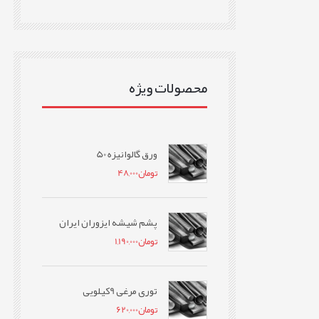
محصولات ویژه
ورق گالوانیزه 50
تومان
48,000
پشم شیشه ایزوران ایران
تومان
1,190,000
توری مرغی 9کیلویی
تومان
620,000