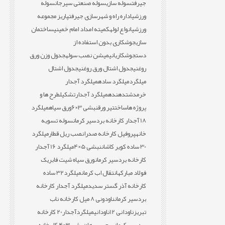
جیرفت
سوله سازی
سوله صنعتی سیرجان
سوله
ورزشی
اداره راه و شهرسازی جیرفت
پاریز مجموعه
ورزشی
انواع لوله
کمیته امداد امام خمینی
ساختمان
سازی
جوشکاری بدون استفاده از
دست
جوشکاری
انیمیشن نصب سوله
جدول وزن ورق
روغنی
جدول اشتال ورق روغنی
جدول اشتال
میلگرد
میلگرد ساده
میلگرد آجدار
خرمدشت
دهنده
میلگرد آجدار
تشکیل
طرح ها و
پروژه ها
ساخت
تیر ورق
نبشی 3×6
ورق سیاه
میلگرد
18 آجدار کارخانه بردسیر کرمان
سوله تسویه
خانه
پروفیل کارخانه صدرا
نصب ریل قطار
میلگرد
30 ساده کویر کاشان
نبشی 5×4
میلگرد 16 آجدار
کارخانه بردسیر کرمان
ورق سیاه شیت فابریک
فولاد مبارکه
انتقال اب کرمان
میلگرد32 ساده
کارخانه آذر گستر سدید
میلگرد آجدار کارخانه
بردسیر کرمان
ناودونی 8 میل کارخانه ناب
تبریز
ناودانی 12
ناودانی
میلگردآجدار20 کارخانه