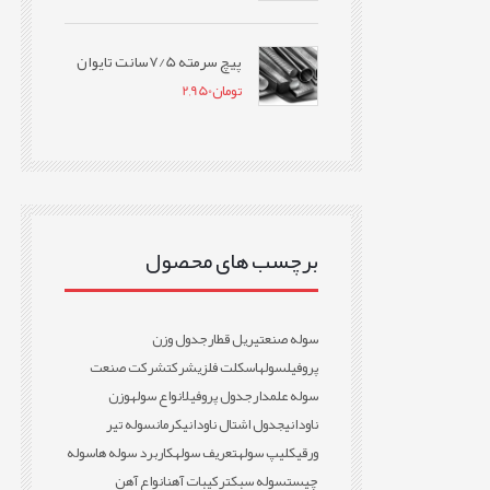
پیچ سرمته 7/5سانت تایوان
تومان
2,950
برچسب های محصول
سوله صنعتی
ریل قطار
جدول وزن
پروفیل
سوله
اسکلت فلزی
شرکت
شرکت صنعت
سوله علمدار
جدول پروفیل
انواع سوله
وزن
ناودانی
جدول اشتال ناودانی
کرمان
سوله تیر
ورقی
کلیپ سوله
تعریف سوله
کاربرد سوله ها
سوله
چیست
سوله سبک
ترکیبات آهن
انواع آهن