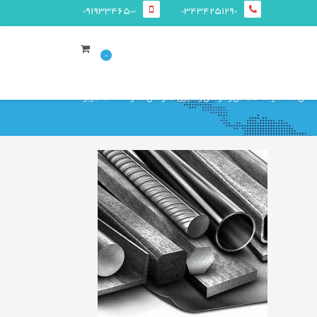
09193346500
03434251290
0
اصلی
محصولات
نبشی و ناودانی و سپری
ناودانی
کارخانه ناب تبریز