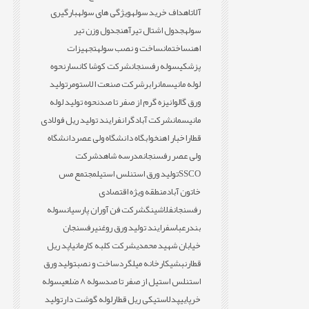
آلات
اهداف خرید سوله
ویژگی های سوله
بارگیری
سوله
جدول اشتال تیرآهن
جدول وزن تیر
اهن
ساختمان
ساخت و نصب سوله
تجهیزات
پزشکی
سوله رفسنجان
شرکت کوشا کانسار
نحوه
لوله مانیسمان
رابر
شرکت صنعت الاستومر
تولید
ورق گالوانیزه گرم از صفر تا صد
نحوه تولید لوله
مانیسمان
شرکت آبادگران
فرایند تولید ریل فولادی
قطار
اخبار اهن
خوابگاه دانشگاه ولی عصر
دانشگاه
ولی عصر رفسنجان
مدرسه شاهد
شرکت
SSCO
تولید ورق استنلس استیل
مجتمع مس
خاتون آباد
منطقه ویژه اقتصادی
رفسنجان
فلاشینگ
شرکت فن آوران پارسیان
سوله
بندرعباس
فرایند تولید ورق روغنی
رفسنجان
خیابان شهید محمدی
شرکت کلبه کارمانیا
پد ریل
قطار
نبشی
کارخانه میلگرد
ساخت و نصب
تولید ورق
استنلس استیل از صفر تا صد
سوله 8 ضلعی
سوله
خرپایی
پدلاستیکی ریل قطار
لوله گوشت دار
تولید