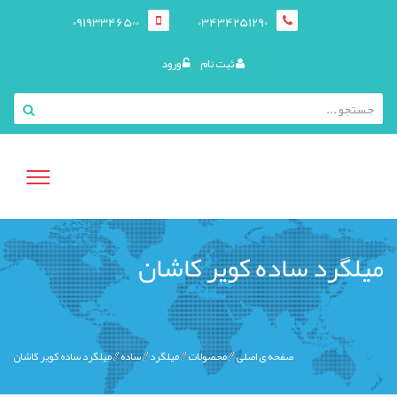
09193346500
03434251290
ثبت نام
ورود
منوی
میلگرد ساده کویر کاشان
کاربری
صفحه ی اصلی
محصولات
میلگرد
ساده
میلگرد ساده کویر کاشان