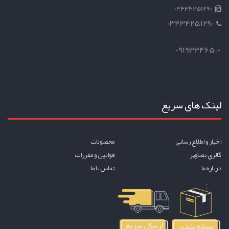
03434251290
03434251290
09193346500
لینک های سریع
اخبار و اطلاع رساني
محصولات
گالري تصاوير
قوانين و مقررات
درباره ما
تماس با ما