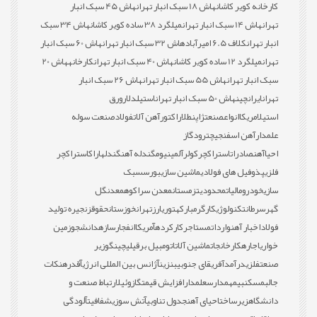
کارخانه کویر کاشان
هاش 18 سبک انبار تهران
هاش 45 سبک انبار
تهران
هاش 14 سبک انبار تهران
میلگرد 38 ساده کویر کاشان
هاش 34 سبک
انبار تهران
کلاف 6.5 امیرآباد
هاش 32 سبک انبار تهران
هاش 60 سبک انبار
تهران
میلگرد 12 ساده کویر کاشان
هاش 40 سبک انبار تهران
کارخانه
هاش 20
سبک انبار تهران
هاش 55 سبک انبار تهران
هاش 26 سبک انبار
تهران
ایران
چین
هاش 50 سبک انبار تهران
استیل
دلار
ورق
استیل
امریکا
انواع
صنعت
ژاپن
طلا
راکتور
آهن آلات
فولاد
صنعت سوله
علمدار
آهن اسفنجی
چترود
گاز
احیا
آهن
صادرات
استراکچر
کولر
آلمینیوم
گندله آهن
گندله
اراک
استراکچر
فلزی
پذوفیل های فولادی
ماشین سازی
بورس
سبک
سازی
خودرو
مالیات
محدودیت
زمستان
معدن سراکوه
معدن
گل
گهر
سرطان
تکنولوژی
کارگر
مبارکه
توری
ارز
تهران
خوزستان
حقوق
زنجیره تولید
فولاد
اخبار آهن
واردات
مستاجر
کارکرده
آمریکا
انفجار
سازه
دانشجو
زمین
خواری
اجاره
کارخانجات
ماشین آلات
اتومبیل برقی
لیچینگ
وزیر
صنعت
فلزی
درآمد
آفریقای جنوبی
بنزین
آژانس بین المللی انرژی
آقدره
نکات
جالب
مسکن
بیمه
مدارس
علمدار
افزایش قیمت
گازوئیل
ارتباط صنعت و
دانشگاه
زیرساخت
احیای آهن
جدول تناوبی
آتش سوزی
شفافیت
آلودگی