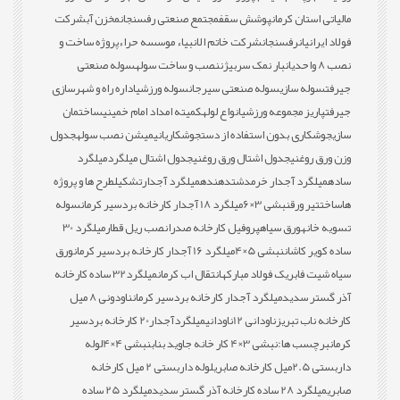
مالیاتی استان کرمان
پوشش سقف
مجتمع صنعتی رفسنجان
مخزن آب
شرکت
فولاد ایرانیان
رفسنجان
شرکت خاتم الانبیاء موسسه حراء
پروژه ساخت و
نصب 8 واحدی
انبار نمک سربیژن
نصب و ساخت سوله
سوله صنعتی
جیرفت
سوله سازی
سوله صنعتی سیرجان
سوله ورزشی
اداره راه و شهرسازی
جیرفت
پاریز مجموعه ورزشی
انواع لوله
کمیته امداد امام خمینی
ساختمان
سازی
جوشکاری بدون استفاده از دست
جوشکاری
انیمیشن نصب سوله
جدول
وزن ورق روغنی
جدول اشتال ورق روغنی
جدول اشتال میلگرد
میلگرد
ساده
میلگرد آجدار خرمدشت
دهنده
میلگرد آجدار
تشکیل
طرح ها و پروژه
ها
ساخت
تیر ورق
نبشی 3×6
میلگرد 18 آجدار کارخانه بردسیر کرمان
سوله
تسویه خانه
ورق سیاه
پروفیل کارخانه صدرا
نصب ریل قطار
میلگرد 30
ساده کویر کاشان
نبشی 5×4
میلگرد 16 آجدار کارخانه بردسیر کرمان
ورق
سیاه شیت فابریک فولاد مبارکه
انتقال اب کرمان
میلگرد32 ساده کارخانه
آذر گستر سدید
میلگرد آجدار کارخانه بردسیر کرمان
ناودونی 8 میل
کارخانه ناب تبریز
ناودانی 12
ناودانی
میلگردآجدار20 کارخانه بردسیر
کرمان
برچسب ها:
نبشی 3×4 کار خانه جاوید بناب
نبشی 4×4
لوله
داربستی 2.5میل کارخانه صابری
لوله داربستی 2 میل کارخانه
صابری
میلگرد 28 ساده کارخانه آذر گستر سدید
میلگرد 25 ساده