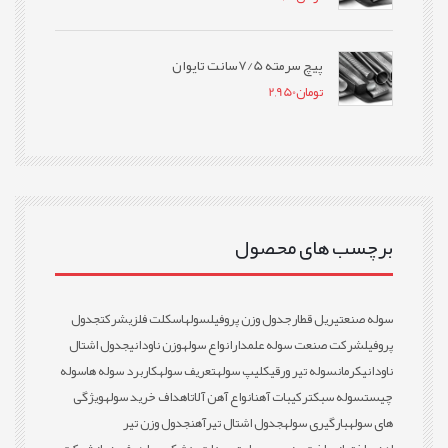
پیچ سرمته 7/5سانت تایوان
تومان
2,950
برچسب های محصول
سوله صنعتی
ریل قطار
جدول وزن پروفیل
سوله
اسکلت فلزی
شرکت
جدول
پروفیل
شرکت صنعت سوله علمدار
انواع سوله
وزن ناودانی
جدول اشتال
ناودانی
کرمان
سوله تیر ورقی
کلیپ سوله
تعریف سوله
کاربرد سوله ها
سوله
چیست
سوله سبک
ترکیبات آهن
انواع آهن آلات
اهداف خرید سوله
ویژگی
های سوله
بارگیری سوله
جدول اشتال تیرآهن
جدول وزن تیر