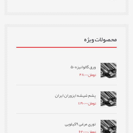
محصولات ویژه
ورق گالوانیزه 50
تومان
48,000
پشم شیشه ایزوران ایران
تومان
1,190,000
توری مرغی 9کیلویی
تومان
620,000