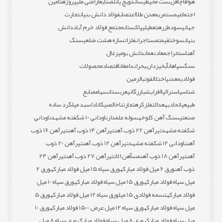
هوا
قاچاق
زیست محیطی
ساندویچ پانل
صنایع
اراضی ملی
پروژه
تامین
اجتماعی
مستمری
معدن طلا
اعتصاب
فولاد دانش بنیان
تجارت
جهانی
سود
طزره
تعطیلی
پاکستان
مجتمع فولاد خرم آباد
دانش
بنیان
سوخت
قیمت
مستاجران
فلزات
سازه هشت ضلعی
سنگ
آهن
استخراج
معادن
عمان
دانش بومی
زغال
سنگ
سپاهان
آبخیزداری
بحران
دامغان
اقتصاد
محصولات
فولادی
معدنی
اختلال
فوتبال
زمین
شناسی
استرالیا
افزایش
بازرگانی
عربستان
سهام
منابع
طبیعی
اتحادیه
عدالت
فلز
کره
تجارت
ناخالصی
کانادا
سبد میلگرد ساده
صنعتی
سنگ آهن کلوخه
سوله علمدار
ناودانی 10 شکفته مشهد
ناودانی
شکفته مشهد
تیرآهن 22 ذوب آهن
تیرآهن 14 ذوب آهن
تیرآهن 16 ذوب
آهن
ناودانی 12 شکفته مشهد
تیرآهن 12 ذوب آهن
تیرآهن 20 ذوب
آهن
تیرآهن 18 ذوب آهن
مس
آهن الات
تیرآهن 27 ذوب آهن
تیرآهن 24
ذوب آهن
ورق 6 میل فولاد مبارکه
ورق سیاه 15 میل فولاد مبارکه
ورق 2
میل سیاه فولاد مبارکه
ورق 15 میل سیاه فولاد مبارکه
ورق سیاه 10 میل
فولاد مبارکه
تسمه فولادی 15 میل
ورق سیاه 12 میل فولاد مبارکه
ورق 5
میل سیاه فولاد مبارکه
ورق سیاه 12 میل عرض 1500 فولاد مبارکه
ورق 10
میل سیاه فولاد مبارکه
ورق 8 میل سیاه فولاد مبارکه
ورق سیاه 8 میل