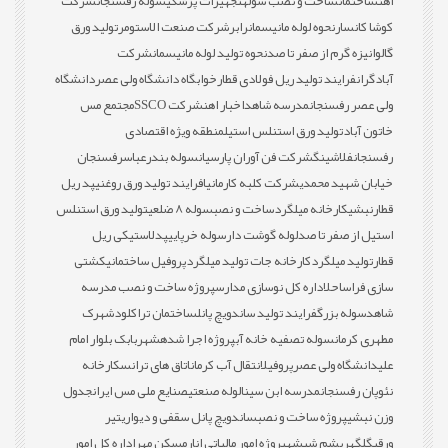
اهن
ساختمان
ساخت و نصب سوله
تجهیزات پزشکی
سوله رفسنجان
شرکت
کوشا کانسار
نحوه لوله مانیسمان
رابر
شرکت صنعت الاستومر
تولید ورق
گالوانیزه گرم از صفر تا صد
نحوه تولید لوله مانیسمان
شرکت
آبادگران
فرایند تولید ریل فولادی قطار
خوابگاه دانشگاه ولی عصر
دانشگاه
ولی عصر رفسنجان
مدرسه شاهد
اخبار اهن
شرکت SSCO
مجتمع مس
خاتون آباد
تولید ورق استنلس استیل
منطقه ویژه اقتصادی
رفسنجان
فلاشینگ
شرکت فن آوران پارسیان
سوله بندرعباس
رفسنجان
خیابان شهید محمدی
شرکت کلبه کارمانیا
فرایند تولید ورق روغنی
پد ریل
قطار
نبشی
کارخانه میلگرد
ساخت و نصب
سوله 8 ضلعی
تولید ورق استنلس
استیل از صفر تا صد
لوله گوشت دار
سوله خرپایی
پدلاستیکی ریل
قطار
تولید میلگرد
کارخانه جات تولید میلگرد
پروفیل ساختمانی
کشتی
سازی فراساحل
اداره کل نوسازی مدارس
پروژه ساخت و نصب مدرسه
شاهد
سوله بزرگ
فرایند تولید ساندویچ پانل
ساختمان تراکلود
شهرک
مطهری کرمان
سوله تصفیه خانه آب
پروژه اجرا شده
شهربابک بلوار امام
علی
دانشگاه ولی عصر
پروفیل
انتقال آب کرمان
اتاق های ترانس
کارخانه
نئوپان رفسنجان
مدرسه ابن سینا
لوله صنعتی
صنایع ملی مس ایران
جدول
وزن نبشی
پروژه ساخت و نصب
ساندویچ پانل سقفی و دیواری
تیر
ورقی
گلگهر
پشم شیشه
پروژه امور مالیاتی انار
مسکن مهر
اداره کل امور