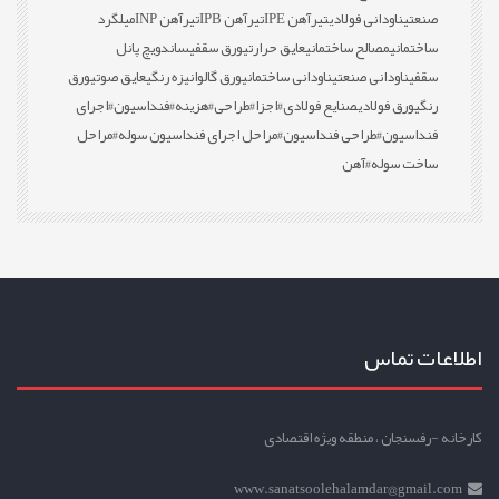
صنعتی
ناودانی فولادی
تیرآهن IPE
تیرآهن IPB
تیرآهن INP
میلگرد
ساختمانی
مصالح ساختمانی
عایق حرارتی
ورق سقفی
ساندویچ پانل
سقفی
ناودانی صنعتی
ناودانی ساختمانی
ورق گالوانیزه رنگی
عایق صوتی
ورق
رنگی
ورق فولادی
صنایع فولادی
#اجزا
#طراحی
#هزینه
#فنداسیون
#اجرای
فنداسیون
#طراحی فنداسیون
#مراحل اجرای فنداسیون سوله
#مراحل
ساخت سوله
#آهن
اطلاعات تماس
کارخانه -رفسنجان ، منطقه ویژه اقتصادی
www.sanatsoolehalamdar@gmail.com