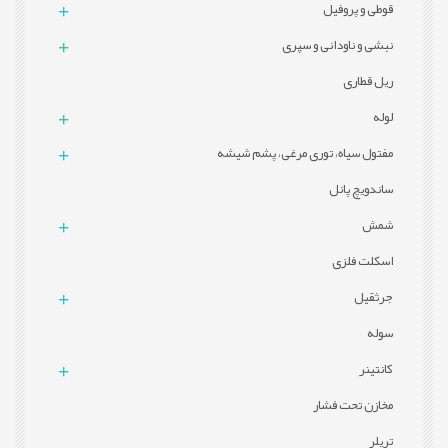
قوطی و پروفيل
نبشی و ناودانی و سپری
ریل قطاری
لوله
مفتول سیاه، توری مرغی، پشم شیشه
ساندویچ پانل
شمش
اسکلت فلزی
جرثقیل
سوله
کانتینر
مخازن تحت فشار
تریلر