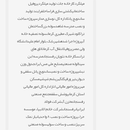
میلگرد
کارخانه جات تولید میلگرد
پروفیل
ساختمانی
کشتی سازی فراساحل
فرایند تولید
ساندویچ پانل
اداره کل نوسازی مدارس
پروژه ساخت
و نصب مدرسه شاهد
سوله بزرگ
ساختمان
تراکلود
شهرک مطهری کرمان
سوله تصفیه خانه
آب
پروژه اجرا شده
شهربابک بلوار امام علی
دانشگاه
ولی عصر
پروفیل
انتقال آب کرمان
اتاق های
ترانس
کارخانه نئوپان رفسنجان
مدرسه ابن
سینا
لوله صنعتی
صنایع ملی مس ایران
جدول وزن
نبشی
پروژه ساخت و نصب
ساندویچ پانل سقفی و
دیواری
تیر ورقی
گلگهر
پشم شیشه
مسکن
مهر
پروژه امور مالیاتی انار
اداره کل امور مالیاتی
استان کرمان
پوشش سقف
مجتمع صنعتی
رفسنجان
مخزن آب
شرکت فولاد
ایرانیان
رفسنجان
شرکت خاتم الانبیاء موسسه
حراء
پروژه ساخت و نصب 8 واحدی
انبار نمک
سربیژن
نصب و ساخت سوله
سوله صنعتی