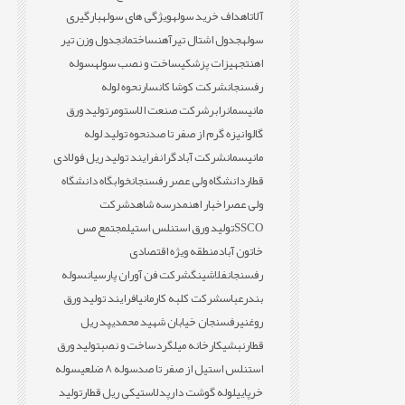
آلات
اهداف خرید سوله
ویژگی های سوله
بارگیری
سوله
جدول اشتال تیرآهن
ساختمان
جدول وزن تیر
اهن
تجهیزات پزشکی
ساخت و نصب سوله
سوله
رفسنجان
شرکت کوشا کانسار
نحوه لوله
مانیسمان
رابر
شرکت صنعت الاستومر
تولید ورق
گالوانیزه گرم از صفر تا صد
نحوه تولید لوله
مانیسمان
شرکت آبادگران
فرایند تولید ریل فولادی
قطار
دانشگاه ولی عصر رفسنجان
خوابگاه دانشگاه
ولی عصر
اخبار اهن
مدرسه شاهد
شرکت
SSCO
تولید ورق استنلس استیل
مجتمع مس
خاتون آباد
منطقه ویژه اقتصادی
رفسنجان
فلاشینگ
شرکت فن آوران پارسیان
سوله
بندرعباس
شرکت کلبه کارمانیا
فرایند تولید ورق
روغنی
رفسنجان خیابان شهید محمدی
پد ریل
قطار
نبشی
کارخانه میلگرد
ساخت و نصب
تولید ورق
استنلس استیل از صفر تا صد
سوله 8 ضلعی
سوله
خرپایی
لوله گوشت دار
پدلاستیکی ریل قطار
تولید