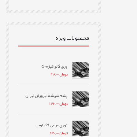
محصولات ویژه
ورق گالوانیزه 50
تومان
48,000
پشم شیشه ایزوران ایران
تومان
1,190,000
توری مرغی 9کیلویی
تومان
620,000