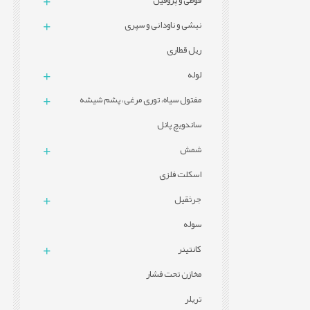
قوطی و پروفيل
نبشی و ناودانی و سپری
ریل قطاری
لوله
مفتول سیاه، توری مرغی، پشم شیشه
ساندویچ پانل
شمش
اسکلت فلزی
جرثقیل
سوله
کانتینر
مخازن تحت فشار
تریلر