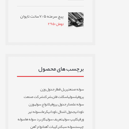
پیچ سرمته 7/5سانت تایوان
تومان
2,950
برچسب های محصول
سوله صنعتی
ریل قطار
جدول وزن
پروفیل
سوله
اسکلت فلزی
شرکت
شرکت صنعت
سوله علمدار
جدول پروفیل
انواع سوله
وزن
ناودانی
جدول اشتال ناودانی
کرمان
سوله تیر
ورقی
کلیپ سوله
تعریف سوله
کاربرد سوله ها
سوله
چیست
سوله سبک
ترکیبات آهن
انواع آهن