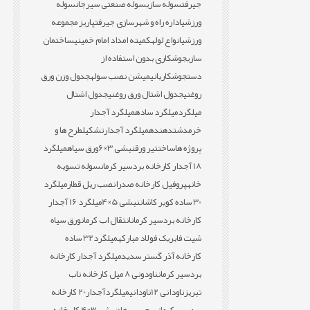
جیرفت
سوله سازی
سوله صنعتی سیرجان
سوله
ورزشی
اداره راه و شهرسازی جیرفت
پاریز مجموعه
ورزشی
انواع لوله
کمیته امداد امام خمینی
ساختمان
سازی
جوشکاری بدون استفاده از
دست
جوشکاری
انیمیشن نصب سوله
جدول وزن ورق
روغنی
جدول اشتال ورق روغنی
جدول اشتال
میلگرد
میلگرد ساده
میلگرد آجدار
خرمدشت
دهنده
میلگرد آجدار
تشکیل
طرح ها و
پروژه ها
ساخت
تیر ورق
نبشی 3×6
ورق سیاه
میلگرد
18 آجدار کارخانه بردسیر کرمان
سوله تسویه
خانه
پروفیل کارخانه صدرا
نصب ریل قطار
میلگرد
30 ساده کویر کاشان
نبشی 5×4
میلگرد 16 آجدار
کارخانه بردسیر کرمان
انتقال اب کرمان
ورق سیاه
شیت فابریک فولاد مبارکه
میلگرد32 ساده
کارخانه آذر گستر سدید
میلگرد آجدار کارخانه
بردسیر کرمان
ناودونی 8 میل کارخانه ناب
تبریز
ناودانی 12
ناودانی
میلگردآجدار20 کارخانه