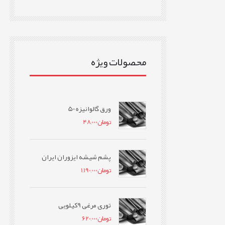
محصولات ویژه
ورق گالوانیزه 50
تومان
48,000
پشم شیشه ایزوران ایران
تومان
1,190,000
توری مرغی 9کیلویی
تومان
620,000