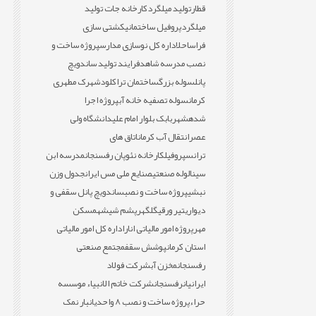
قطار
تولید میلگرد
کارخانه جات تولید
میلگرد
پروفیل ساختمانی
کشتی سازی
فراساحل
اداره کل نوسازی مدارس
پروژه ساخت و
نصب مدرسه شاهد
فرایند تولید ساندویچ
پانل
سوله بزرگ
ساختمان تراکلود
شهرک مطهری
کرمان
سوله تصفیه خانه آب
پروژه اجرا
شده
شهربابک بلوار امام علی
دانشگاه ولی
عصر
انتقال آب کرمان
اتاق های
ترانس
پروفیل
کارخانه نئوپان رفسنجان
مدرسه ابن
سینا
لوله صنعتی
صنایع ملی مس ایران
جدول وزن
نبشی
پروژه ساخت و نصب
ساندویچ پانل سقفی و
دیواری
تیر ورقی
گلگهر
پشم شیشه
مسکن
مهر
پروژه امور مالیاتی انار
اداره کل امور مالیاتی
استان کرمان
پوشش سقف
مجتمع صنعتی
رفسنجان
مخزن آب
شرکت فولاد
ایرانیان
رفسنجان
شرکت خاتم الانبیاء موسسه
حراء
پروژه ساخت و نصب 8 واحدی
انبار نمک