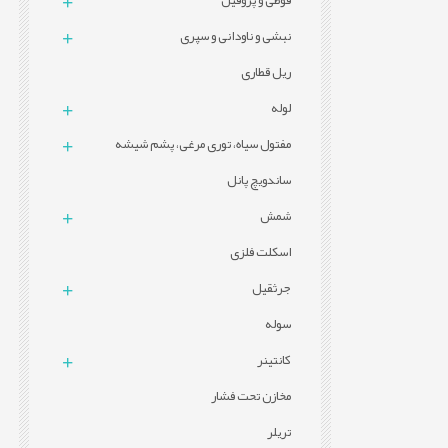
قوطی و پروفيل
نبشی و ناودانی و سپری
ریل قطاری
لوله
مفتول سیاه، توری مرغی، پشم شیشه
ساندویچ پانل
شمش
اسکلت فلزی
جرثقیل
سوله
کانتینر
مخازن تحت فشار
تریلر