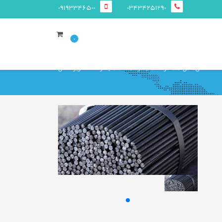
09193346500
03434251290
0
صفحه ی اصلی
محصولات
میلگرد
ساده
میلگرد ساده کویر کاشان