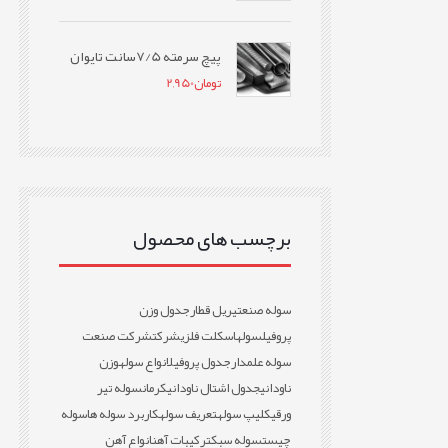
پیچ سرمته 7/5سانت تایوان
تومان
2,950
برچسب های محصول
سوله صنعتی
ریل قطار
جدول وزن
پروفیل
سوله
اسکلت فلزی
شرکت
شرکت صنعت
سوله علمدار
جدول پروفیل
انواع سوله
وزن
ناودانی
جدول اشتال ناودانی
کرمان
سوله تیر
ورقی
کلیپ سوله
تعریف سوله
کاربرد سوله ها
سوله
چیست
سوله سبک
ترکیبات آهن
انواع آهن