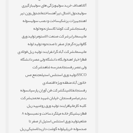
آلات
اهداف خرید سوله
ویژگی های سوله
بارگیری
سوله
جدول اشتال تیرآهن
ساختمان
جدول وزن تیر
اهن
تجهیزات پزشکی
ساخت و نصب سوله
سوله
رفسنجان
شرکت کوشا کانسار
نحوه لوله
مانیسمان
رابر
شرکت صنعت الاستومر
تولید ورق
گالوانیزه گرم از صفر تا صد
نحوه تولید لوله
مانیسمان
شرکت آبادگران
فرایند تولید ریل فولادی
قطار
اخبار اهن
خوابگاه دانشگاه ولی عصر
دانشگاه
ولی عصر رفسنجان
مدرسه شاهد
شرکت
SSCO
تولید ورق استنلس استیل
مجتمع مس
خاتون آباد
منطقه ویژه اقتصادی
رفسنجان
فلاشینگ
شرکت فن آوران پارسیان
سوله
بندرعباس
رفسنجان خیابان شهید محمدی
شرکت
کلبه کارمانیا
فرایند تولید ورق روغنی
پد ریل
قطار
نبشی
کارخانه میلگرد
ساخت و نصب
سوله 8
ضلعی
تولید ورق استنلس استیل از صفر تا
صد
سوله خرپایی
لوله گوشت دار
پدلاستیکی ریل