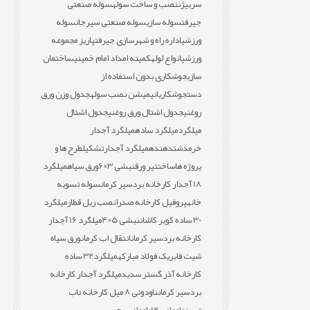
سربیژن
نصب و ساخت سوله
سوله صنعتی
جیرفت
سوله سازی
سوله صنعتی سیرجان
سوله
ورزشی
اداره راه و شهرسازی جیرفت
پاریز مجموعه
ورزشی
انواع لوله
کمیته امداد امام خمینی
ساختمان
سازی
جوشکاری بدون استفاده از
دست
جوشکاری
انیمیشن نصب سوله
جدول وزن ورق
روغنی
جدول اشتال ورق روغنی
جدول اشتال
میلگرد
میلگرد ساده
میلگرد آجدار
خرمدشت
دهنده
میلگرد آجدار
تشکیل
طرح ها و
پروژه ها
ساخت
تیر ورق
نبشی 3×6
ورق سیاه
میلگرد
18 آجدار کارخانه بردسیر کرمان
سوله تسویه
خانه
پروفیل کارخانه صدرا
نصب ریل قطار
میلگرد
30 ساده کویر کاشان
نبشی 5×4
میلگرد 16 آجدار
کارخانه بردسیر کرمان
انتقال اب کرمان
ورق سیاه
شیت فابریک فولاد مبارکه
میلگرد32 ساده
کارخانه آذر گستر سدید
میلگرد آجدار کارخانه
بردسیر کرمان
ناودونی 8 میل کارخانه ناب