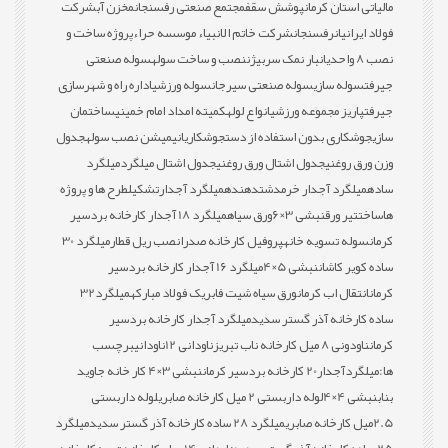
مالیاتی استان کرمان
پوشش سقف
مجتمع صنعتی رفسنجان
مخزن آب
شرکت
فولاد ایرانیان
رفسنجان
شرکت خاتم الانبیاء موسسه حراء
پروژه ساخت و
نصب 8 واحدی
انبار نمک سربیژن
نصب و ساخت سوله
سوله صنعتی
جیرفت
سوله سازی
سوله صنعتی سیرجان
سوله ورزشی
اداره راه و شهرسازی
جیرفت
پاریز مجموعه ورزشی
انواع لوله
کمیته امداد امام خمینی
ساختمان
سازی
جوشکاری بدون استفاده از دست
جوشکاری
انیمیشن نصب سوله
جدول
وزن ورق روغنی
جدول اشتال ورق روغنی
جدول اشتال میلگرد
میلگرد
ساده
میلگرد آجدار خرمدشت
دهنده
میلگرد آجدار
تشکیل
طرح ها و پروژه
ها
ساخت
تیر ورق
نبشی 3×6
ورق سیاه
میلگرد 18 آجدار کارخانه بردسیر
کرمان
سوله تسویه خانه
پروفیل کارخانه صدرا
نصب ریل قطار
میلگرد 30
ساده کویر کاشان
نبشی 5×4
میلگرد 16 آجدار کارخانه بردسیر
کرمان
انتقال اب کرمان
ورق سیاه شیت فابریک فولاد مبارکه
میلگرد32
ساده کارخانه آذر گستر سدید
میلگرد آجدار کارخانه بردسیر
کرمان
ناودونی 8 میل کارخانه ناب تبریز
ناودانی 12
ناودانی
برچسب
ها:
میلگردآجدار20 کارخانه بردسیر کرمان
نبشی 3×4 کار خانه جاوید
بناب
نبشی 4×4
لوله داربستی 2 میل کارخانه صابری
لوله داربستی
2.5میل کارخانه صابری
میلگرد 28 ساده کارخانه آذر گستر سدید
میلگرد