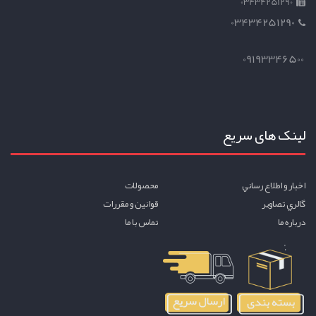
03434251290
03434251290
09193346500
لینک های سریع
اخبار و اطلاع رساني
محصولات
گالري تصاوير
قوانين و مقررات
درباره ما
تماس با ما