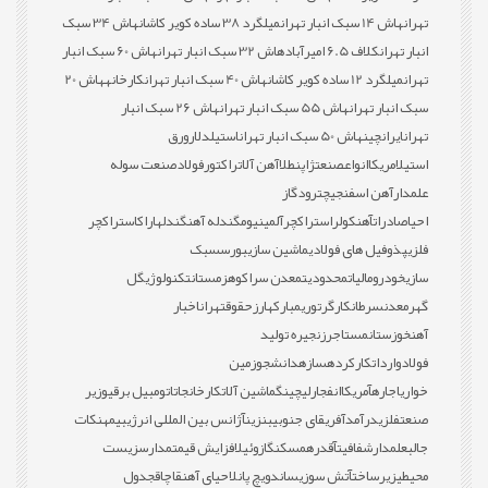
تهران
هاش 14 سبک انبار تهران
میلگرد 38 ساده کویر کاشان
هاش 34 سبک
انبار تهران
کلاف 6.5 امیرآباد
هاش 32 سبک انبار تهران
هاش 60 سبک انبار
تهران
میلگرد 12 ساده کویر کاشان
هاش 40 سبک انبار تهران
کارخانه
هاش 20
سبک انبار تهران
هاش 55 سبک انبار تهران
هاش 26 سبک انبار
تهران
ایران
چین
هاش 50 سبک انبار تهران
استیل
دلار
ورق
استیل
امریکا
انواع
صنعت
ژاپن
طلا
آهن آلات
راکتور
فولاد
صنعت سوله
علمدار
آهن اسفنجی
چترود
گاز
احیا
صادرات
آهن
کولر
استراکچر
آلمینیوم
گندله آهن
گندله
اراک
استراکچر
فلزی
پذوفیل های فولادی
ماشین سازی
بورس
سبک
سازی
خودرو
مالیات
محدودیت
معدن سراکوه
زمستان
تکنولوژی
گل
گهر
معدن
سرطان
کارگر
توری
مبارکه
ارز
حقوق
تهران
اخبار
آهن
خوزستان
مستاجر
زنجیره تولید
فولاد
واردات
کارکرده
سازه
دانشجو
زمین
خواری
اجاره
آمریکا
انفجار
لیچینگ
ماشین آلات
کارخانجات
اتومبیل برقی
وزیر
صنعت
فلزی
درآمد
آفریقای جنوبی
بنزین
آژانس بین المللی انرژی
بیمه
نکات
جالب
علمدار
شفافیت
آقدره
مسکن
گازوئیل
افزایش قیمت
مدارس
زیست
محیطی
زیرساخت
آتش سوزی
ساندویچ پانل
احیای آهن
قاچاق
جدول