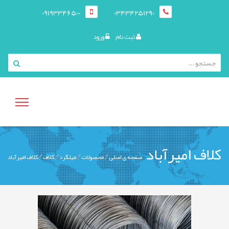
09193346500
03434251290
ثبت نام
ورود
منوی
کلاف امیرآباد
صفحه ی اصلی
محصولات
میلگرد
کلاف
کلاف امیرآباد
کاربری