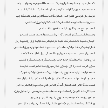
کانسار
نحوه لوله مانیسمان
رابر
شرکت صنعت الاستومر
نحوه تولید لوله
مانیسمان
تولید ورق گالوانیزه گرم از صفر تا صد
شرکت آبادگران
فرایند
تولید ریل فولادی قطار
اخبار اهن
خوابگاه دانشگاه ولی عصر
دانشگاه ولی
عصر رفسنجان
مدرسه شاهد
شرکت SSCO
تولید ورق استنلس
استیل
مجتمع مس خاتون آباد
منطقه ویژه اقتصادی
رفسنجان
فلاشینگ
شرکت فن آوران پارسیان
سوله بندرعباس
رفسنجان
خیابان شهید محمدی
شرکت کلبه کارمانیا
فرایند تولید ورق روغنی
پد ریل
قطار
نبشی
کارخانه میلگرد
ساخت و نصب
سوله 8 ضلعی
تولید ورق استنلس
استیل از صفر تا صد
سوله خرپایی
پدلاستیکی ریل قطار
لوله گوشت
دار
پروفیل ساختمانی
کارخانه جات تولید میلگرد
تولید میلگرد
کشتی
سازی فراساحل
اداره کل نوسازی مدارس
پروژه ساخت و نصب مدرسه
شاهد
فرایند تولید ساندویچ پانل
سوله بزرگ
ساختمان تراکلود
شهرک
مطهری کرمان
سوله تصفیه خانه آب
پروژه اجرا شده
شهربابک بلوار امام
علی
دانشگاه ولی عصر
انتقال آب کرمان
اتاق های ترانس
پروفیل
مدرسه ابن
سینا
کارخانه نئوپان رفسنجان
لوله صنعتی
صنایع ملی مس ایران
جدول وزن
نبشی
پروژه ساخت و نصب
ساندویچ پانل سقفی و دیواری
تیر
ورقی
گلگهر
پشم شیشه
پروژه امور مالیاتی انار
مسکن مهر
اداره کل امور