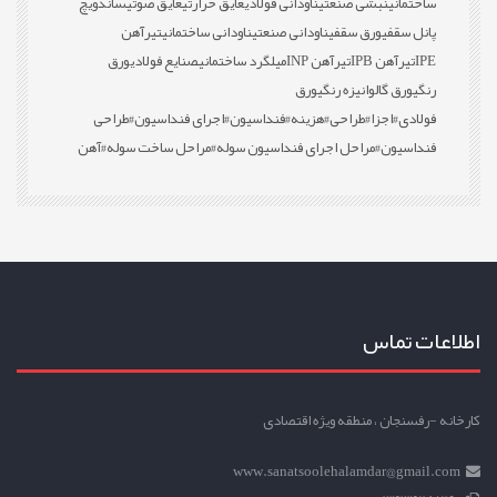
ساختمانی
نبشی صنعتی
ناودانی فولادی
عایق حرارتی
عایق صوتی
ساندویچ
پانل سقفی
ورق سقفی
ناودانی صنعتی
ناودانی ساختمانی
تیرآهن
IPE
تیرآهن IPB
تیرآهن INP
میلگرد ساختمانی
صنایع فولادی
ورق
رنگی
ورق گالوانیزه رنگی
ورق
فولادی
#اجزا
#طراحی
#هزینه
#فنداسیون
#اجرای فنداسیون
#طراحی
فنداسیون
#مراحل اجرای فنداسیون سوله
#مراحل ساخت سوله
#آهن
اطلاعات تماس
کارخانه -رفسنجان ، منطقه ویژه اقتصادی
www.sanatsoolehalamdar@gmail.com