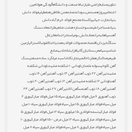
تناوبی
صنایع
اراضی ملی
ارتباط صنعت و دانشگاه
آلودگی هوا
تامین
اجتماعی
پروژه
مستمری
سود
اعتصاب
معدن طلا
طزره
تعطیلی
فولاد دانش
بنیان
تجارت جهانی
پاکستان
مجتمع فولاد خرم آباد
دانش
بنیان
مستاجران
قیمت
سوخت
سازه هشت ضلعی
فلزات
معادن
سنگ
آهن
سپاهان
بحران
عمان
دانش بومی
استخراج
دامغان
زغال
سنگ
آبخیزداری
اقتصاد
محصولات فولادی
معدنی
اختلال
فوتبال
استرالیا
زمین
شناسی
سهام
عربستان
بازرگانی
افزایش
اتحادیه
منابع
طبیعی
عدالت
کره
فلز
ناخالصی
تجارت
کانادا
سبد میلگرد ساده صنعتی
سنگ
آهن کلوخه
سوله علمدار
ناودانی 10 شکفته مشهد
ناودانی شکفته
مشهد
تیرآهن 22 ذوب آهن
تیرآهن 14 ذوب آهن
تیرآهن 16 ذوب
آهن
ناودانی 12 شکفته مشهد
تیرآهن 12 ذوب آهن
تیرآهن 20 ذوب
آهن
تیرآهن 18 ذوب آهن
مس
آهن الات
تیرآهن 27 ذوب آهن
تیرآهن 24
ذوب آهن
ورق 6 میل فولاد مبارکه
ورق سیاه 15 میل فولاد مبارکه
ورق 2
میل سیاه فولاد مبارکه
ورق 15 میل سیاه فولاد مبارکه
ورق سیاه 10 میل
فولاد مبارکه
تسمه فولادی 15 میل
ورق سیاه 12 میل فولاد مبارکه
ورق 5
میل سیاه فولاد مبارکه
ورق سیاه 12 میل عرض 1500 فولاد مبارکه
ورق 10
میل سیاه فولاد مبارکه
ورق 8 میل سیاه فولاد مبارکه
ورق سیاه 8 میل