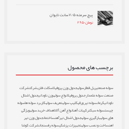
پیچ سرمته 7/5سانت تایوان
تومان
2,950
برچسب های محصول
سوله صنعتی
ریل قطار
سوله
جدول وزن پروفیل
اسکلت فلزی
شرکت
شرکت
صنعت سوله علمدار
جدول پروفیل
انواع سوله
وزن ناودانی
جدول اشتال
ناودانی
کرمان
سوله تیر ورقی
کلیپ سوله
تعریف سوله
کاربرد سوله ها
سوله
چیست
سوله سبک
ترکیبات آهن
انواع آهن آلات
اهداف خرید سوله
ویژگی
های سوله
بارگیری سوله
جدول اشتال تیرآهن
ساختمان
جدول وزن تیر
اهن
ساخت و نصب سوله
تجهیزات پزشکی
سوله رفسنجان
شرکت کوشا