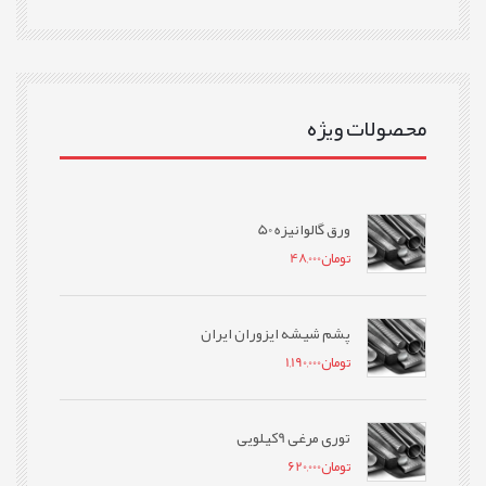
محصولات ویژه
ورق گالوانیزه 50
تومان
48,000
پشم شیشه ایزوران ایران
تومان
1,190,000
توری مرغی 9کیلویی
تومان
620,000