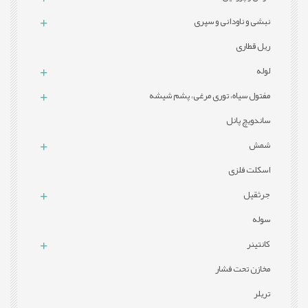
نبشی و ناودانی و سپری
ریل قطاری
لوله
مفتول سیاه، توری مرغی، پشم شیشه
ساندویچ پانل
شمش
اسکلت فلزی
جرثقیل
سوله
کانتینر
مخازن تحت فشار
تریلر