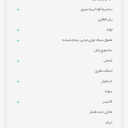
نبشی و ناودانی و سپری
ریل قطاری
لوله
مفتول سیاه، توری مرغی، پشم شیشه
ساندویچ پانل
شمش
اسکلت فلزی
جرثقیل
سوله
کانتینر
مخازن تحت فشار
تریلر