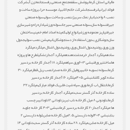
مالیاتی استان کرمان
پوشش سقف
مجتمع صنعتی رفسنجان
مخزن آب
شرکت
فولاد ایرانیان
رفسنجان
شرکت خاتم الانبیاء موسسه حراء
پروژه ساخت و
نصب 8 واحدی
انبار نمک سربیژن
نصب و ساخت سوله
سوله صنعتی
جیرفت
سوله سازی
سوله صنعتی سیرجان
سوله ورزشی
اداره راه و شهرسازی
جیرفت
پاریز مجموعه ورزشی
انواع لوله
کمیته امداد امام خمینی
ساختمان
سازی
جوشکاری بدون استفاده از دست
جوشکاری
انیمیشن نصب سوله
جدول
وزن ورق روغنی
جدول اشتال ورق روغنی
جدول اشتال میلگرد
میلگرد
ساده
میلگرد آجدار خرمدشت
دهنده
میلگرد آجدار
تشکیل
طرح ها و پروژه
ها
ساخت
تیر ورق
نبشی 3×6
ورق سیاه
میلگرد 18 آجدار کارخانه بردسیر
کرمان
سوله تسویه خانه
پروفیل کارخانه صدرا
نصب ریل قطار
میلگرد 30
ساده کویر کاشان
نبشی 5×4
میلگرد 16 آجدار کارخانه بردسیر
کرمان
انتقال اب کرمان
ورق سیاه شیت فابریک فولاد مبارکه
میلگرد32
ساده کارخانه آذر گستر سدید
میلگرد آجدار کارخانه بردسیر
کرمان
ناودونی 8 میل کارخانه ناب تبریز
ناودانی 12
ناودانی
برچسب
ها:
میلگردآجدار20 کارخانه بردسیر کرمان
نبشی 3×4 کار خانه جاوید
بناب
نبشی 4×4
لوله داربستی 2.5میل کارخانه صابری
لوله داربستی 2
میل کارخانه صابری
میلگرد 28 ساده کارخانه آذر گستر سدید
ناودانی 14