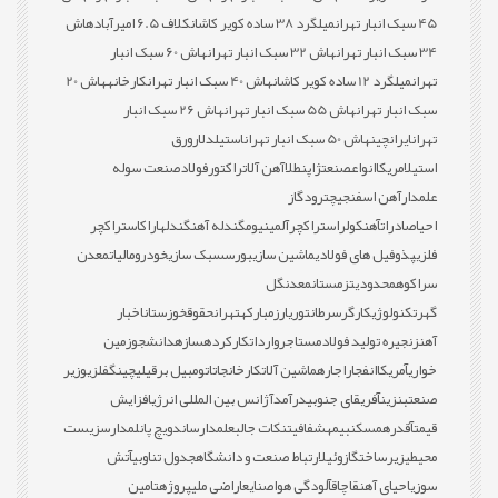
45 سبک انبار تهران
میلگرد 38 ساده کویر کاشان
کلاف 6.5 امیرآباد
هاش
34 سبک انبار تهران
هاش 32 سبک انبار تهران
هاش 60 سبک انبار
تهران
میلگرد 12 ساده کویر کاشان
هاش 40 سبک انبار تهران
کارخانه
هاش 20
سبک انبار تهران
هاش 55 سبک انبار تهران
هاش 26 سبک انبار
تهران
ایران
چین
هاش 50 سبک انبار تهران
استیل
دلار
ورق
استیل
امریکا
انواع
صنعت
ژاپن
طلا
آهن آلات
راکتور
فولاد
صنعت سوله
علمدار
آهن اسفنجی
چترود
گاز
احیا
صادرات
آهن
کولر
استراکچر
آلمینیوم
گندله آهن
گندله
اراک
استراکچر
فلزی
پذوفیل های فولادی
ماشین سازی
بورس
سبک سازی
خودرو
مالیات
معدن
سراکوه
محدودیت
زمستان
معدن
گل
گهر
تکنولوژی
کارگر
سرطان
توری
ارز
مبارکه
تهران
حقوق
خوزستان
اخبار
آهن
زنجیره تولید فولاد
مستاجر
واردات
کارکرده
سازه
دانشجو
زمین
خواری
آمریکا
انفجار
اجاره
ماشین آلات
کارخانجات
اتومبیل برقی
لیچینگ
فلزی
وزیر
صنعت
بنزین
آفریقای جنوبی
درآمد
آژانس بین المللی انرژی
افزایش
قیمت
آقدره
مسکن
بیمه
شفافیت
نکات جالب
علمدار
ساندویچ پانل
مدارس
زیست
محیطی
زیرساخت
گازوئیل
ارتباط صنعت و دانشگاه
جدول تناوبی
آتش
سوزی
احیای آهن
قاچاق
آلودگی هوا
صنایع
اراضی ملی
پروژه
تامین