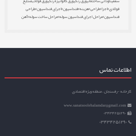
سقفی
ناودانی ساختمانی
ورق رنگی
ورق گالوانیزه رنگی
ورق فولادی
صنایع
فولادی
#اجزا
#طراحی
#هزینه
#فنداسیون
#اجرای فنداسیون
#طراحی
فنداسیون
#مراحل اجرای فنداسیون سوله
#مراحل ساخت سوله
#آهن
اطلاعات تماس
کارخانه -رفسنجان ، منطقه ویژه اقتصادی
www.sanatsoolehalamdar@gmail.com
03434251290
03434251290