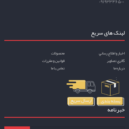
09193346500
لینک های سریع
اخبار و اطلاع رساني
محصولات
گالري تصاوير
قوانين و مقررات
درباره ما
تماس با ما
خبرنامه