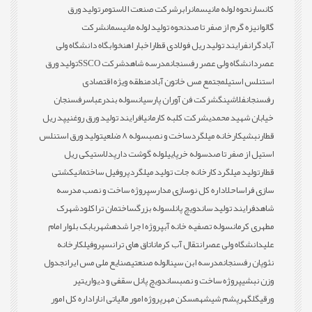
کانسار
نحوه لوله مانیسمان
رابر
شرکت صنعت الاستومر
تولید ورق
گالوانیزه گرم از صفر تا صد
نحوه تولید لوله مانیسمان
شرکت
آبادگران
فرایند تولید ریل فولادی قطار
اخبار اهن
خوابگاه دانشگاه ولی
عصر
دانشگاه ولی عصر رفسنجان
مدرسه شاهد
شرکت SSCO
تولید ورق
استنلس استیل
مجتمع مس خاتون آباد
منطقه ویژه اقتصادی
رفسنجان
فلاشینگ
شرکت فن آوران پارسیان
سوله بندرعباس
رفسنجان
خیابان شهید محمدی
شرکت کلبه کارمانیا
فرایند تولید ورق روغنی
پد ریل
قطار
نبشی
کارخانه میلگرد
ساخت و نصب
سوله 8 ضلعی
تولید ورق استنلس
استیل از صفر تا صد
سوله خرپایی
لوله گوشت دار
پدلاستیکی ریل
قطار
تولید میلگرد
کارخانه جات تولید میلگرد
پروفیل ساختمانی
کشتی
سازی فراساحل
اداره کل نوسازی مدارس
پروژه ساخت و نصب مدرسه
شاهد
فرایند تولید ساندویچ پانل
سوله بزرگ
ساختمان تراکلود
شهرک
مطهری کرمان
سوله تصفیه خانه آب
پروژه اجرا شده
شهربابک بلوار امام
علی
دانشگاه ولی عصر
انتقال آب کرمان
اتاق های ترانس
پروفیل
کارخانه
نئوپان رفسنجان
مدرسه ابن سینا
لوله صنعتی
صنایع ملی مس ایران
جدول
وزن نبشی
پروژه ساخت و نصب
ساندویچ پانل سقفی و دیواری
تیر
ورقی
گلگهر
پشم شیشه
مسکن مهر
پروژه امور مالیاتی انار
اداره کل امور