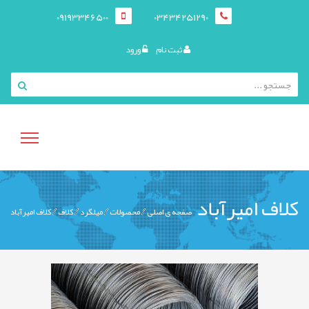
09193346500
03434251290
ثبت نام
ورود
منوی
کلاف امیرآباد
صفحه ی اصلی
محصولات
میلگرد
کلاف
کلاف امیرآباد
کاربری