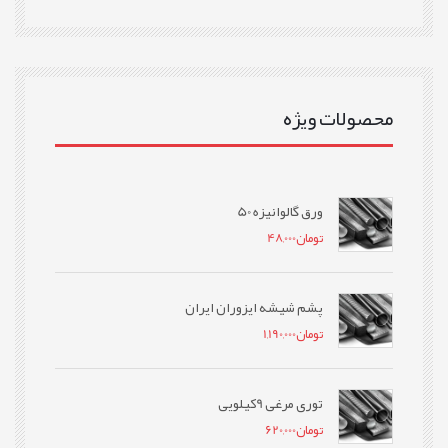
محصولات ویژه
ورق گالوانیزه 50
تومان
48,000
پشم شیشه ایزوران ایران
تومان
1,190,000
توری مرغی 9کیلویی
تومان
620,000