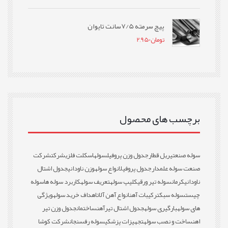
پیچ سرمته 7/5سانت تایوان
تومان
2,950
برچسب های محصول
سوله صنعتی
ریل قطار
جدول وزن پروفیل
سوله
اسکلت فلزی
شرکت
شرکت
صنعت سوله علمدار
جدول پروفیل
انواع سوله
وزن ناودانی
جدول اشتال
ناودانی
کرمان
سوله تیر ورقی
کلیپ سوله
تعریف سوله
کاربرد سوله ها
سوله
چیست
سوله سبک
ترکیبات آهن
انواع آهن آلات
اهداف خرید سوله
ویژگی
های سوله
بارگیری سوله
جدول اشتال تیرآهن
ساختمان
جدول وزن تیر
اهن
ساخت و نصب سوله
تجهیزات پزشکی
سوله رفسنجان
شرکت کوشا