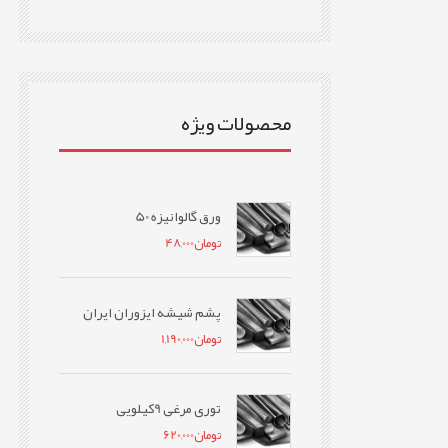
محصولات ویژه
ورق گالوانیزه 50
تومان
48,000
پشم شیشه ایزوران ایران
تومان
1,190,000
توری مرغی 9کیلویی
تومان
620,000