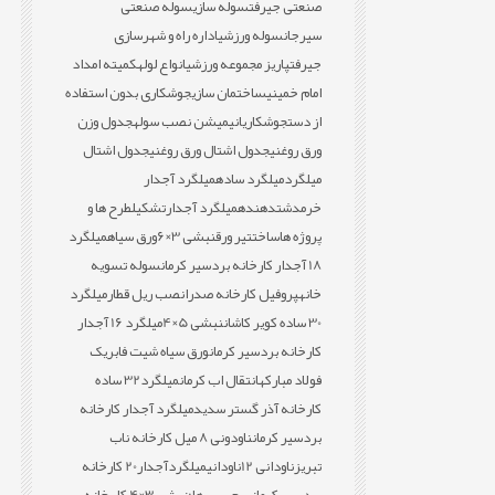
صنعتی جیرفت
سوله سازی
سوله صنعتی
سیرجان
سوله ورزشی
اداره راه و شهرسازی
جیرفت
پاریز مجموعه ورزشی
انواع لوله
کمیته امداد
امام خمینی
ساختمان سازی
جوشکاری بدون استفاده
از دست
جوشکاری
انیمیشن نصب سوله
جدول وزن
ورق روغنی
جدول اشتال ورق روغنی
جدول اشتال
میلگرد
میلگرد ساده
میلگرد آجدار
خرمدشت
دهنده
میلگرد آجدار
تشکیل
طرح ها و
پروژه ها
ساخت
تیر ورق
نبشی 3×6
ورق سیاه
میلگرد
18 آجدار کارخانه بردسیر کرمان
سوله تسویه
خانه
پروفیل کارخانه صدرا
نصب ریل قطار
میلگرد
30 ساده کویر کاشان
نبشی 5×4
میلگرد 16 آجدار
کارخانه بردسیر کرمان
ورق سیاه شیت فابریک
فولاد مبارکه
انتقال اب کرمان
میلگرد32 ساده
کارخانه آذر گستر سدید
میلگرد آجدار کارخانه
بردسیر کرمان
ناودونی 8 میل کارخانه ناب
تبریز
ناودانی 12
ناودانی
میلگردآجدار20 کارخانه