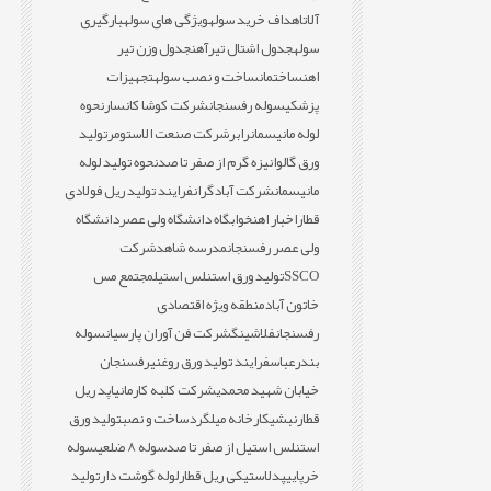
آلات
اهداف خرید سوله
ویژگی های سوله
بارگیری
سوله
جدول اشتال تیرآهن
جدول وزن تیر
اهن
ساختمان
ساخت و نصب سوله
تجهیزات
پزشکی
سوله رفسنجان
شرکت کوشا کانسار
نحوه
لوله مانیسمان
رابر
شرکت صنعت الاستومر
تولید
ورق گالوانیزه گرم از صفر تا صد
نحوه تولید لوله
مانیسمان
شرکت آبادگران
فرایند تولید ریل فولادی
قطار
اخبار اهن
خوابگاه دانشگاه ولی عصر
دانشگاه
ولی عصر رفسنجان
مدرسه شاهد
شرکت
SSCO
تولید ورق استنلس استیل
مجتمع مس
خاتون آباد
منطقه ویژه اقتصادی
رفسنجان
فلاشینگ
شرکت فن آوران پارسیان
سوله
بندرعباس
فرایند تولید ورق روغنی
رفسنجان
خیابان شهید محمدی
شرکت کلبه کارمانیا
پد ریل
قطار
نبشی
کارخانه میلگرد
ساخت و نصب
تولید ورق
استنلس استیل از صفر تا صد
سوله 8 ضلعی
سوله
خرپایی
پدلاستیکی ریل قطار
لوله گوشت دار
تولید