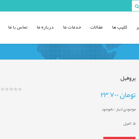
ر
کليپ ها
مقالات
خدمات ما
درباره ما
تماس با ما
پروفیل
تومان
23,700
موجودی انبار :
ناموجود
2.5میل