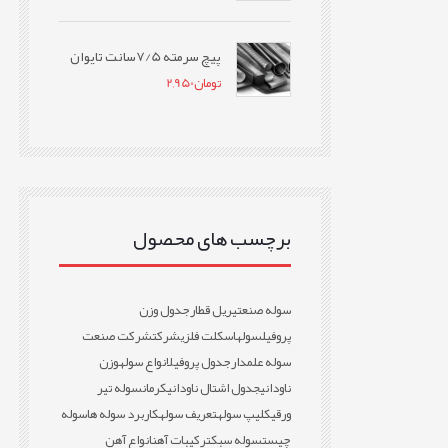
پیچ سرمته 7/5سانت تایوان
تومان
2,950
برچسب های محصول
سوله صنعتی
ریل قطار
جدول وزن
پروفیل
سوله
اسکلت فلزی
شرکت
شرکت صنعت
سوله علمدار
جدول پروفیل
انواع سوله
وزن
ناودانی
جدول اشتال ناودانی
کرمان
سوله تیر
ورقی
کلیپ سوله
تعریف سوله
کاربرد سوله ها
سوله
چیست
سوله سبک
ترکیبات آهن
انواع آهن