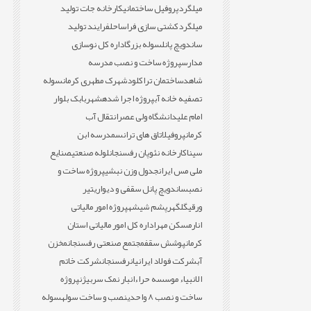
میلگرد
پروفیل ساختمانی
کارخانه جات تولید
میلگرد
کشتی سازی فراساحل
فرایند تولید
ساندویچ پانل
سوله بزرگ
اداره کل نوسازی
مدارس
پروژه ساخت و نصب مدرسه
شاهد
ساختمان تراکلود
شهرک مطهری کرمان
سوله
تصفیه خانه آب
پروژه اجرا شده
شهربابک بلوار
امام علی
دانشگاه ولی عصر
انتقال آب
کرمان
پروفیل
اتاق های ترانس
مدرسه ابن
سینا
کارخانه نئوپان رفسنجان
لوله صنعتی
صنایع
ملی مس ایران
جدول وزن نبشی
پروژه ساخت و
نصب
ساندویچ پانل سقفی و دیواری
تیر
ورقی
گلگهر
پشم شیشه
پروژه امور مالیاتی
انار
مسکن مهر
اداره کل امور مالیاتی استان
کرمان
پوشش سقف
مجتمع صنعتی رفسنجان
مخزن
آب
شرکت فولاد ایرانیان
رفسنجان
شرکت خاتم
الانبیاء موسسه حراء
انبار نمک سربیژن
پروژه
ساخت و نصب 8 واحدی
نصب و ساخت سوله
سوله