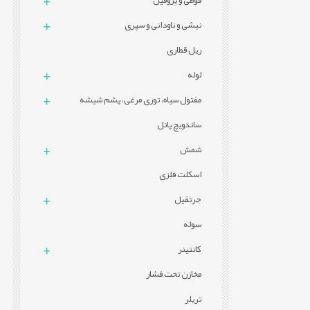
قوطی و پروفيل
نبشی و ناودانی و سپری
ریل قطاری
لوله
مفتول سیاه، توری مرغی، پشم شیشه
ساندویچ پانل
شمش
اسکلت فلزی
جرثقیل
سوله
کانتینر
مخازن تحت فشار
تریلر