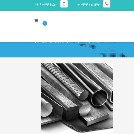
09193346500
03434251290
0
صفحه ی اصلی
محصولات
قوطی و پروفيل
پروفیل